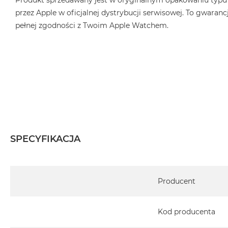
Produkt sprzedawany jest w oryginalnym opakowaniu typu
przez Apple w oficjalnej dystrybucji serwisowej. To gwarancj
pełnej zgodności z Twoim Apple Watchem.
SPECYFIKACJA
Specyfikacja
Producent
Kod producenta