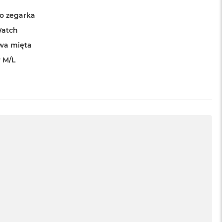
o zegarka
Watch
wa mięta
 M/L