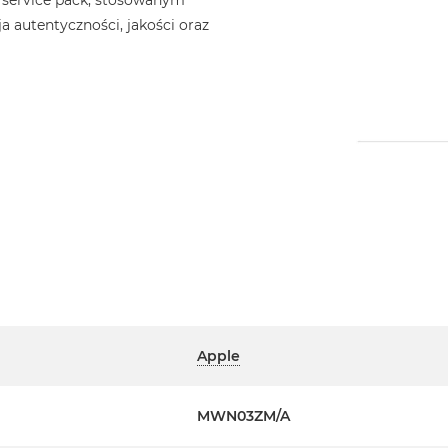
 service pack, stosowanym
a autentyczności, jakości oraz
Apple
MWN03ZM/A