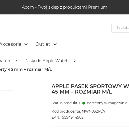
Acom - Twój sklep z produktami Premium
Szukaj
Akcesoria
Outlet
Watch
Paski do Apple Watch
erty 45 mm – rozmiar M/L
APPLE PASEK SPORTOWY W
45 MM – ROZMIAR M/L
Status produktu:
dostępny w magazynie
Kod producenta: MWN03ZM/A
EAN: 195949449031