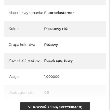
Materiał wykonania
:
Fluoroelastomer
Kolor
:
Piaskowy róż
Grupa kolorów
:
Różowy
Zawartość zestawu
:
Pasek sportowy
Waga
:
1.000000
Znak zgodności
:
CE
ROZWIŃ PEŁNĄ SPECYFIKACJĘ
Opakowanie
Serwisowe