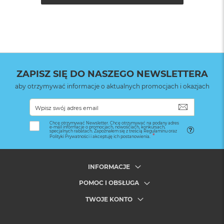
(pudełko)
:
ZAPISZ SIĘ DO NASZEGO NEWSLETTERA
aby otrzymywać informacje o aktualnych promocjach i okazjach
SUBSKRYB
Chcę otrzymywać Newsletter. Chcę otrzymywać na podany adres
e-mail informacje o promocjach, nowościach, konkursach,
specjalnych rabatach. Zapoznałem się z treścią Regulaminu oraz
Polityki Prywatności i akceptuję ich postanowienia.
INFORMACJE
POMOC I OBSŁUGA
TWOJE KONTO