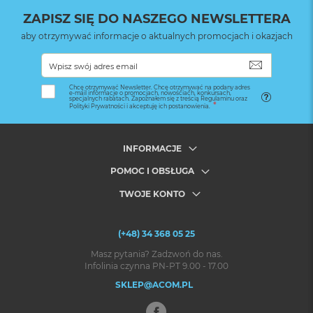
ZAPISZ SIĘ DO NASZEGO NEWSLETTERA
aby otrzymywać informacje o aktualnych promocjach i okazjach
SUBSKRYB
Chcę otrzymywać Newsletter. Chcę otrzymywać na podany adres
e-mail informacje o promocjach, nowościach, konkursach,
specjalnych rabatach. Zapoznałem się z treścią Regulaminu oraz
Polityki Prywatności i akceptuję ich postanowienia.
INFORMACJE
POMOC I OBSŁUGA
TWOJE KONTO
(+48) 34 368 05 25
Masz pytania? Zadzwoń do nas.
Infolinia czynna PN-PT 9.00 - 17.00
SKLEP@ACOM.PL