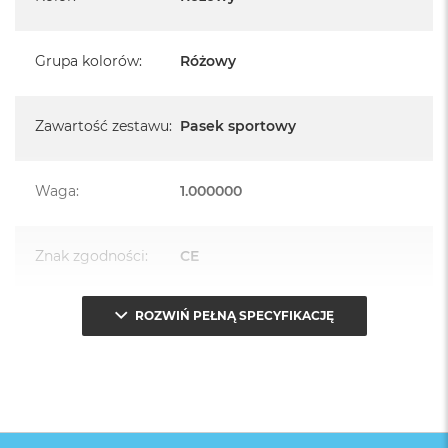
Grupa kolorów
:
Różowy
Zawartość zestawu
:
Pasek sportowy
Waga
:
1.000000
Znak zgodności
:
CE
ROZWIŃ PEŁNĄ SPECYFIKACJĘ
Opakowanie
Serwisowe
(pudełko)
: