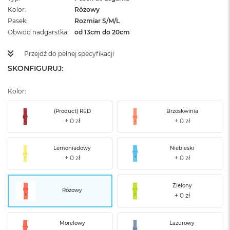
Kolor
Różowy
Pasek
Rozmiar S/M/L
Obwód nadgarstka
od 13cm do 20cm
Przejdź do pełnej specyfikacji
SKONFIGURUJ:
Kolor:
(Product) RED
Brzoskwinia
Lemoniadowy
Niebieski
Zielony
Różowy
Morelowy
Lazurowy