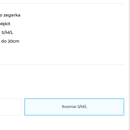
o zegarka
łękit
 S/M/L
 do 20cm
Rozmiar S/M/L