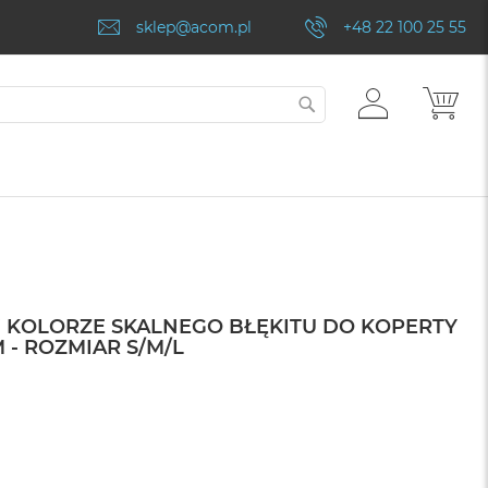
sklep@acom.pl
+48 22 100 25 55
ZALOGUJ
MÓJ
SZUKAJ
SIĘ
 KOLORZE SKALNEGO BŁĘKITU DO KOPERTY
 - ROZMIAR S/M/L