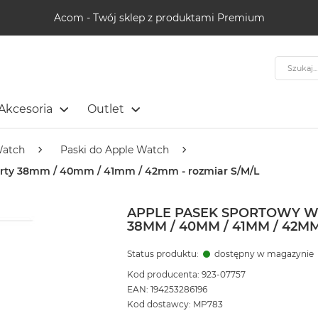
Acom - Twój sklep z produktami Premium
Szukaj
Akcesoria
Outlet
Watch
Paski do Apple Watch
perty 38mm / 40mm / 41mm / 42mm - rozmiar S/M/L
APPLE PASEK SPORTOWY W
38MM / 40MM / 41MM / 42MM
Status produktu:
dostępny w magazynie
Kod producenta: 923-07757
EAN: 194253286196
Kod dostawcy: MP783