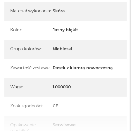
Materiał wykonania
:
Skóra
Kolor
:
Jasny błękit
Grupa kolorów
:
Niebieski
Zawartość zestawu
:
Pasek z klamrą nowoczesną
Waga
:
1.000000
Znak zgodności
:
CE
Opakowanie
Serwisowe
(pudełko)
: