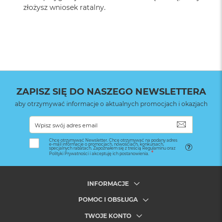
złożysz wniosek ratalny.
ZAPISZ SIĘ DO NASZEGO NEWSLETTERA
aby otrzymywać informacje o aktualnych promocjach i okazjach
SUBSKRYB
Chcę otrzymywać Newsletter. Chcę otrzymywać na podany adres
e-mail informacje o promocjach, nowościach, konkursach,
specjalnych rabatach. Zapoznałem się z treścią Regulaminu oraz
Polityki Prywatności i akceptuję ich postanowienia.
INFORMACJE
POMOC I OBSŁUGA
TWOJE KONTO