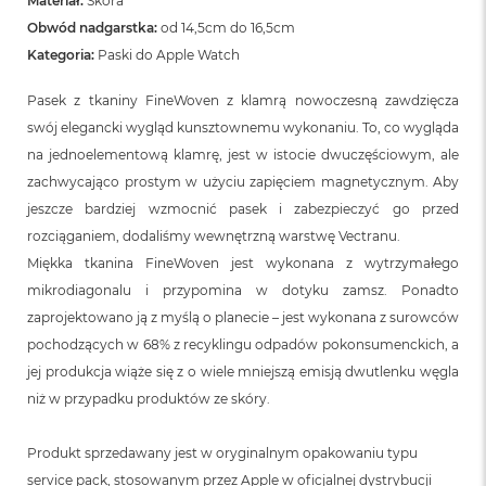
Materiał:
Skóra
Obwód nadgarstka:
od 14,5cm do 16,5cm
Kategoria:
Paski do Apple Watch
Pasek z tkaniny FineWoven z klamrą nowoczesną zawdzięcza
swój elegancki wygląd kunsztownemu wykonaniu. To, co wygląda
na jednoelementową klamrę, jest w istocie dwuczęściowym, ale
zachwycająco prostym w użyciu zapięciem magnetycznym. Aby
jeszcze bardziej wzmocnić pasek i zabezpieczyć go przed
rozciąganiem, dodaliśmy wewnętrzną warstwę Vectranu.
Miękka tkanina FineWoven jest wykonana z wytrzymałego
mikrodiagonalu i przypomina w dotyku zamsz. Ponadto
zaprojektowano ją z myślą o planecie – jest wykonana z surowców
pochodzących w 68% z recyklingu odpadów pokonsumenckich, a
jej produkcja wiąże się z o wiele mniejszą emisją dwutlenku węgla
niż w przypadku produktów ze skóry.
Produkt sprzedawany jest w oryginalnym opakowaniu typu
service pack, stosowanym przez Apple w oficjalnej dystrybucji