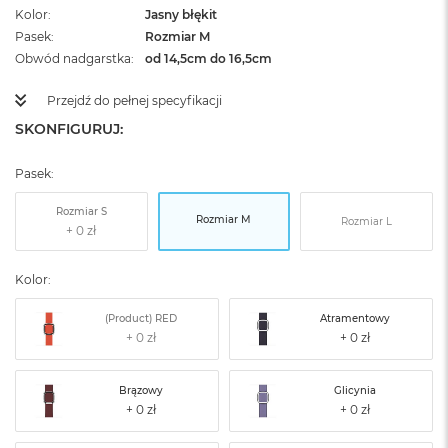
Kolor
Jasny błękit
Pasek
Rozmiar M
Obwód nadgarstka
od 14,5cm do 16,5cm
Przejdź do pełnej specyfikacji
SKONFIGURUJ:
Pasek:
Rozmiar S
Rozmiar M
Rozmiar L
Kolor:
(Product) RED
Atramentowy
Brązowy
Glicynia