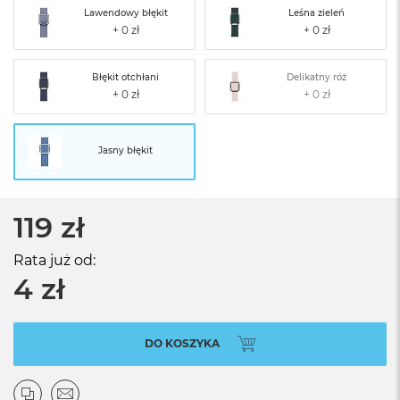
Lawendowy błękit
Leśna zieleń
Błękit otchłani
Delikatny róż
Jasny błękit
119 zł
Rata już od:
4 zł
DO KOSZYKA