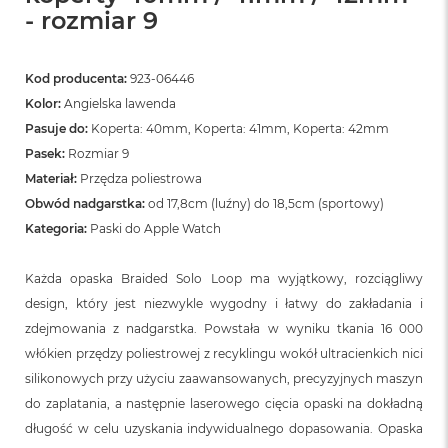
- rozmiar 9
Kod producenta:
923-06446
Kolor:
Angielska lawenda
Pasuje do:
Koperta: 40mm, Koperta: 41mm, Koperta: 42mm
Pasek:
Rozmiar 9
Materiał:
Przędza poliestrowa
Obwód nadgarstka:
od 17,8cm (luźny) do 18,5cm (sportowy)
Kategoria:
Paski do Apple Watch
Każda opaska Braided Solo Loop ma wyjątkowy, rozciągliwy
design, który jest niezwykle wygodny i łatwy do zakładania i
zdejmowania z nadgarstka. Powstała w wyniku tkania 16 000
włókien przędzy poliestrowej z recyklingu wokół ultracienkich nici
silikonowych przy użyciu zaawansowanych, precyzyjnych maszyn
do zaplatania, a następnie laserowego cięcia opaski na dokładną
długość w celu uzyskania indywidualnego dopasowania. Opaska