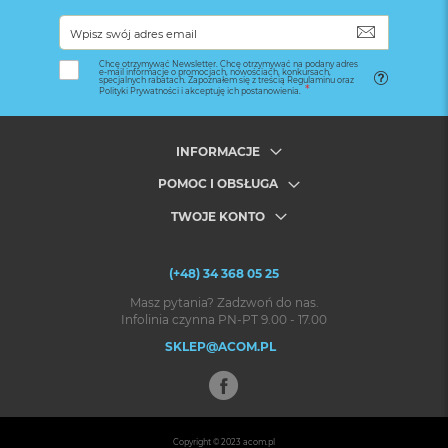
SUBSKRYB
Chcę otrzymywać Newsletter. Chcę otrzymywać na podany adres
e-mail informacje o promocjach, nowościach, konkursach,
specjalnych rabatach. Zapoznałem się z treścią Regulaminu oraz
Polityki Prywatności i akceptuję ich postanowienia.
INFORMACJE
POMOC I OBSŁUGA
TWOJE KONTO
(+48) 34 368 05 25
Masz pytania? Zadzwoń do nas.
Infolinia czynna PN-PT 9.00 - 17.00
SKLEP@ACOM.PL
Copyright © 2023
acom.pl