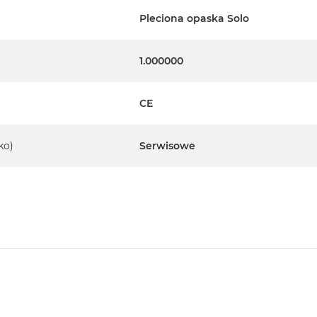
Pleciona opaska Solo
1.000000
CE
ko)
Serwisowe