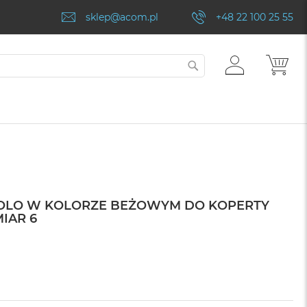
sklep@acom.pl
+48 22 100 25 55
ZALOGUJ
MÓJ
SZUKAJ
SIĘ
SOLO W KOLORZE BEŻOWYM DO KOPERTY
IAR 6