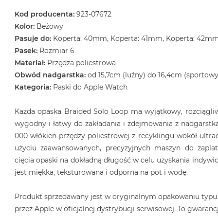
Kod producenta:
923-07672
Kolor:
Beżowy
Pasuje do:
Koperta: 40mm, Koperta: 41mm, Koperta: 42m
Pasek:
Rozmiar 6
Materiał:
Przędza poliestrowa
Obwód nadgarstka:
od 15,7cm (luźny) do 16,4cm (sportowy
Kategoria:
Paski do Apple Watch
Każda opaska Braided Solo Loop ma wyjątkowy, rozciągliwy
wygodny i łatwy do zakładania i zdejmowania z nadgarstka
000 włókien przędzy poliestrowej z recyklingu wokół ultrac
użyciu zaawansowanych, precyzyjnych maszyn do zaplat
cięcia opaski na dokładną długość w celu uzyskania indyw
jest miękka, teksturowana i odporna na pot i wodę.
Produkt sprzedawany jest w oryginalnym opakowaniu typu
przez Apple w oficjalnej dystrybucji serwisowej. To gwarancj