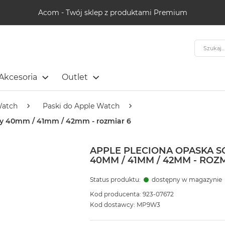
Acom - Twój sklep z produktami Premium
Szukaj
Akcesoria
Outlet
Watch
Paski do Apple Watch
ty 40mm / 41mm / 42mm - rozmiar 6
APPLE PLECIONA OPASKA 
40MM / 41MM / 42MM - ROZM
Status produktu:
dostępny w magazynie
Kod producenta: 923-07672
Kod dostawcy: MP9W3