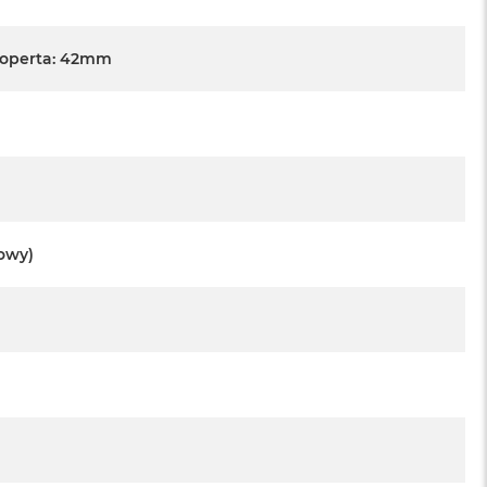
Koperta: 42mm
towy)