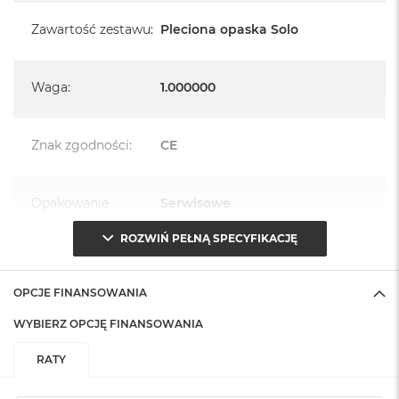
Zawartość zestawu
:
Pleciona opaska Solo
Waga
:
1.000000
Znak zgodności
:
CE
Opakowanie
Serwisowe
(pudełko)
:
ROZWIŃ PEŁNĄ SPECYFIKACJĘ
OPCJE FINANSOWANIA
WYBIERZ OPCJĘ FINANSOWANIA
RATY