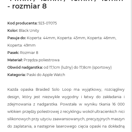
- rozmiar 8
Kod producenta:
923-07075
Kolor:
Black Unity
Pasuje do:
Koperta: 44mm, Koperta: 45mm, Koperta: 46mm,
Koperta: 49mm
Pasek:
Rozmiar 8
Materiał:
Przędza poliestrowa
Obwód nadgarstka:
od 17,1cm (luźny) do 17,8cm (sportowy)
Kategoria:
Paski do Apple Watch
Każda opaska Braided Solo Loop ma wyjątkowy, rozciągliwy
design, który jest niezwykle wygodny i łatwy do zakładania i
zdejmowania z nadgarstka. Powstała w wyniku tkania 16 000
włókien przędzy poliestrowej z recyklingu wokół ultracienkich nici
silikonowych przy użyciu zaawansowanych, precyzyjnych maszyn
do zaplatania, a następnie laserowego cięcia opaski na dokładną