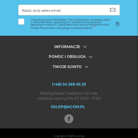
SUBSKRYB
Chcę otrzymywać Newsletter. Chcę otrzymywać na podany adres
e-mail informacje o promocjach, nowościach, konkursach,
specjalnych rabatach. Zapoznałem się z treścią Regulaminu oraz
Polityki Prywatności i akceptuję ich postanowienia.
INFORMACJE
POMOC I OBSŁUGA
TWOJE KONTO
(+48) 34 368 05 25
Masz pytania? Zadzwoń do nas.
Infolinia czynna PN-PT 9.00 - 17.00
SKLEP@ACOM.PL
Copyright © 2023
acom.pl