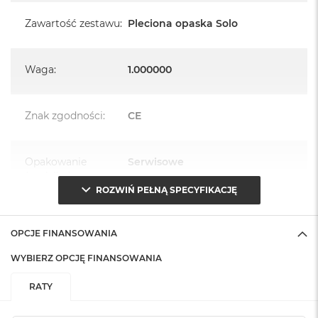
Zawartość zestawu
:
Pleciona opaska Solo
Waga
:
1.000000
Znak zgodności
:
CE
Opakowanie
Serwisowe
(pudełko)
:
ROZWIŃ PEŁNĄ SPECYFIKACJĘ
OPCJE FINANSOWANIA
WYBIERZ OPCJĘ FINANSOWANIA
RATY