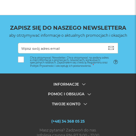
ZAPISZ SIĘ DO NASZEGO NEWSLETTERA
aby otrzymywać informacje o aktualnych promocjach i okazjach
SUBSKRYB
Chcę otrzymywać Newsletter. Chcę otrzymywać na podany adres
e-mail informacje o promocjach, nowościach, konkursach,
specjalnych rabatach. Zapoznałem się z treścią Regulaminu oraz
Polityki Prywatności i akceptuję ich postanowienia.
INFORMACJE
POMOC I OBSŁUGA
TWOJE KONTO
(+48) 34 368 05 25
Masz pytania? Zadzwoń do nas.
Infolinia czynna PN-PT 9.00 - 17.00