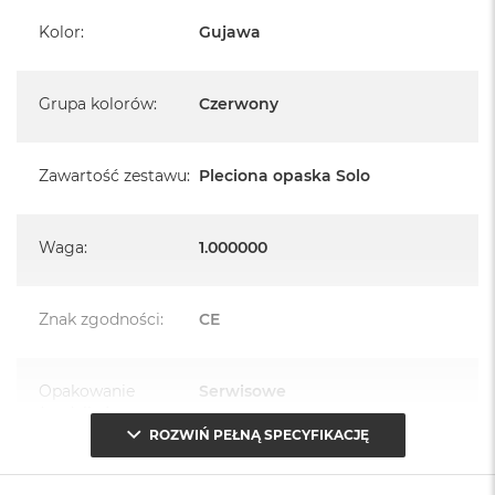
Kolor
:
Gujawa
Grupa kolorów
:
Czerwony
Zawartość zestawu
:
Pleciona opaska Solo
Waga
:
1.000000
Znak zgodności
:
CE
Opakowanie
Serwisowe
(pudełko)
:
ROZWIŃ PEŁNĄ SPECYFIKACJĘ