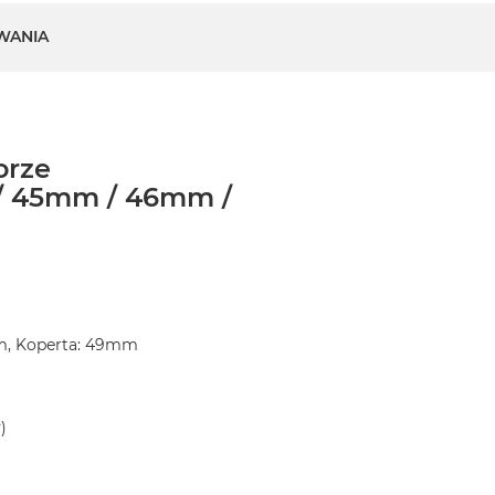
WANIA
orze
 / 45mm / 46mm /
m, Koperta: 49mm
)