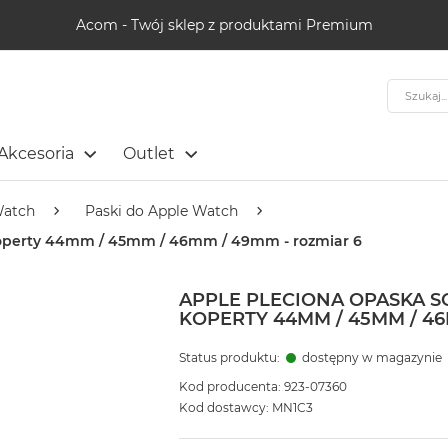
Acom - Twój sklep z produktami Premium
Szukaj
Akcesoria
Outlet
Watch
Paski do Apple Watch
 koperty 44mm / 45mm / 46mm / 49mm - rozmiar 6
APPLE PLECIONA OPASKA 
KOPERTY 44MM / 45MM / 46
Status produktu:
dostępny w magazynie
Kod producenta: 923-07360
Kod dostawcy: MN1C3