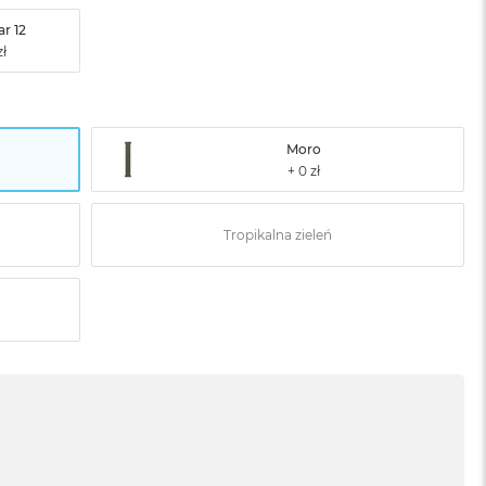
r 12
Moro
Tropikalna zieleń