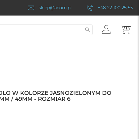
sklep@acom.pl
+48 22 100 25 55
ZALOGUJ
MÓJ
SZUKAJ
SIĘ
SOLO W KOLORZE JASNOZIELONYM DO
MM / 49MM - ROZMIAR 6