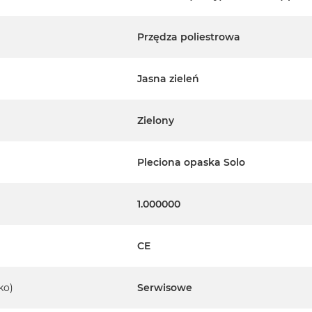
Przędza poliestrowa
Jasna zieleń
Zielony
Pleciona opaska Solo
1.000000
CE
ko)
Serwisowe