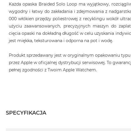
Każda opaska Braided Solo Loop ma wyjątkowy, rozciągliwy
wygodny i łatwy do zakładania i zdejmowania z nadgarstka
000 włókien przędzy poliestrowej z recyklingu wokół ultrac
użyciu zaawansowanych, precyzyjnych maszyn do zaplat
cięcia opaski na dokładną długość w celu uzyskania indyw
jest miękka, teksturowana i odporna na pot i wodę.
Produkt sprzedawany jest w oryginalnym opakowaniu typu
przez Apple w oficjalnej dystrybucji serwisowej. To gwarancj
pełnej zgodności z Twoim Apple Watchem.
SPECYFIKACJA