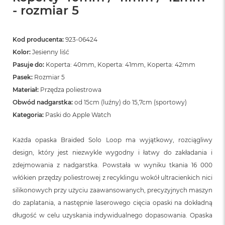
- rozmiar 5
Kod producenta:
923-06424
Kolor:
Jesienny liść
Pasuje do:
Koperta: 40mm, Koperta: 41mm, Koperta: 42mm
Pasek:
Rozmiar 5
Materiał:
Przędza poliestrowa
Obwód nadgarstka:
od 15cm (luźny) do 15,7cm (sportowy)
Kategoria:
Paski do Apple Watch
Każda opaska Braided Solo Loop ma wyjątkowy, rozciągliwy
design, który jest niezwykle wygodny i łatwy do zakładania i
zdejmowania z nadgarstka. Powstała w wyniku tkania 16 000
włókien przędzy poliestrowej z recyklingu wokół ultracienkich nici
silikonowych przy użyciu zaawansowanych, precyzyjnych maszyn
do zaplatania, a następnie laserowego cięcia opaski na dokładną
długość w celu uzyskania indywidualnego dopasowania. Opaska