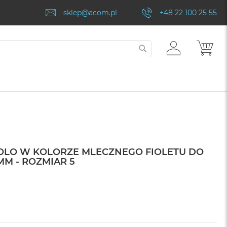
sklep@acom.pl
+48 22 100 25 55
ZALOGUJ
MÓJ
SZUKAJ
SIĘ
SOLO W KOLORZE MLECZNEGO FIOLETU DO
MM - ROZMIAR 5