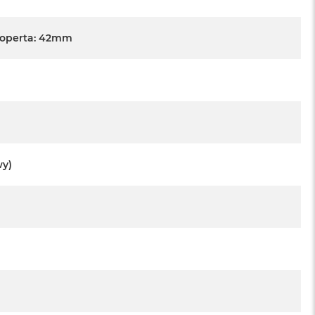
Koperta: 42mm
wy)