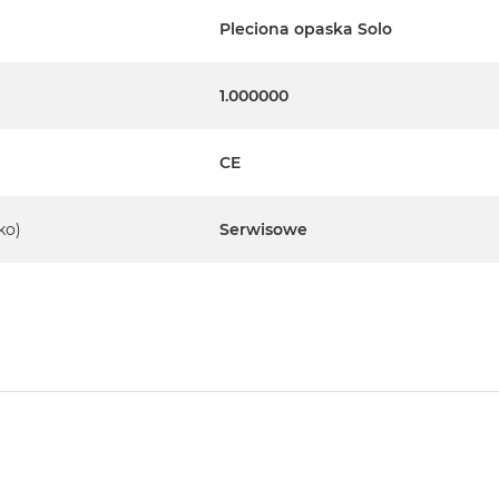
Pleciona opaska Solo
1.000000
CE
ko)
Serwisowe