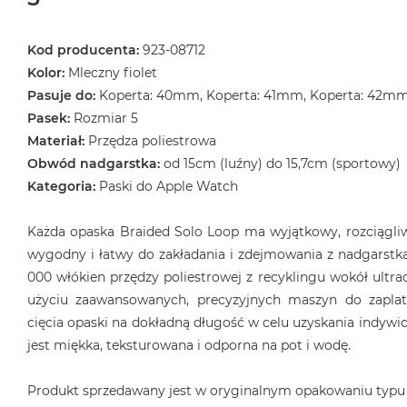
Kod producenta:
923-08712
Kolor:
Mleczny fiolet
Pasuje do:
Koperta: 40mm, Koperta: 41mm, Koperta: 42m
Pasek:
Rozmiar 5
Materiał:
Przędza poliestrowa
Obwód nadgarstka:
od 15cm (luźny) do 15,7cm (sportowy)
Kategoria:
Paski do Apple Watch
Każda opaska Braided Solo Loop ma wyjątkowy, rozciągliwy
wygodny i łatwy do zakładania i zdejmowania z nadgarstka
000 włókien przędzy poliestrowej z recyklingu wokół ultrac
użyciu zaawansowanych, precyzyjnych maszyn do zaplat
cięcia opaski na dokładną długość w celu uzyskania indyw
jest miękka, teksturowana i odporna na pot i wodę.
Produkt sprzedawany jest w oryginalnym opakowaniu typu