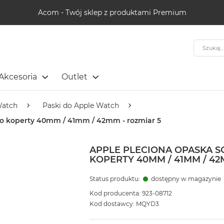
Acom - Twój sklep z produktami Premium
Szukaj
Akcesoria
Outlet
Watch
Paski do Apple Watch
 do koperty 40mm / 41mm / 42mm - rozmiar 5
APPLE PLECIONA OPASKA 
KOPERTY 40MM / 41MM / 42
Status produktu:
dostępny w magazynie
Kod producenta: 923-08712
Kod dostawcy: MQYD3