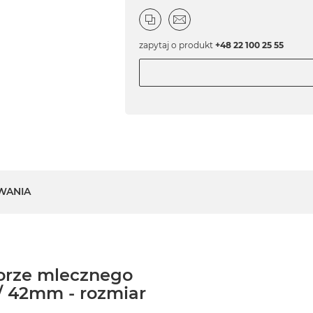
zapytaj o produkt
+48 22 100 25 55
WANIA
lorze mlecznego
/ 42mm - rozmiar