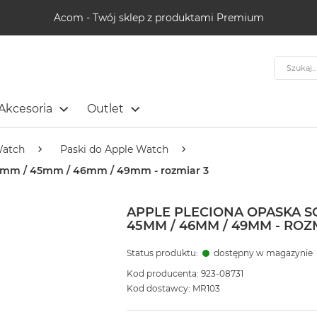
Acom - Twój sklep z produktami Premium
Szukaj
Akcesoria
Outlet
Watch
Paski do Apple Watch
44mm / 45mm / 46mm / 49mm - rozmiar 3
APPLE PLECIONA OPASKA 
45MM / 46MM / 49MM - ROZ
Status produktu:
dostępny w magazynie
Kod producenta: 923-08731
Kod dostawcy: MR103