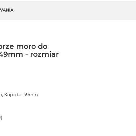
WANIA
orze moro do
49mm - rozmiar
m, Koperta: 49mm
y)