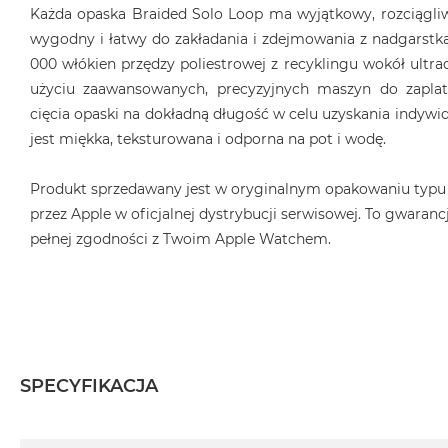
Każda opaska Braided Solo Loop ma wyjątkowy, rozciągliwy
wygodny i łatwy do zakładania i zdejmowania z nadgarstka
000 włókien przędzy poliestrowej z recyklingu wokół ultrac
użyciu zaawansowanych, precyzyjnych maszyn do zaplat
cięcia opaski na dokładną długość w celu uzyskania indyw
jest miękka, teksturowana i odporna na pot i wodę.
Produkt sprzedawany jest w oryginalnym opakowaniu typu
przez Apple w oficjalnej dystrybucji serwisowej. To gwarancj
pełnej zgodności z Twoim Apple Watchem.
SPECYFIKACJA