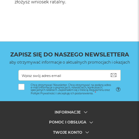
złożysz wniosek ratalny.
ZAPISZ SIĘ DO NASZEGO NEWSLETTERA
aby otrzymywać informacje o aktualnych promocjach i okazjach
SUBSKRYB
Chcę otrzymywać Newsletter. Chcę otrzymywać na podany adres
e-mail informacje o promocjach, nowościach, konkursach,
specjalnych rabatach. Zapoznałem się z treścią Regulaminu oraz
Polityki Prywatności i akceptuję ich postanowienia.
INFORMACJE
POMOC I OBSŁUGA
TWOJE KONTO