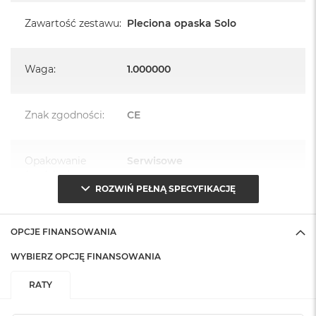
Zawartość zestawu
:
Pleciona opaska Solo
Waga
:
1.000000
Znak zgodności
:
CE
Opakowanie
Serwisowe
(pudełko)
:
ROZWIŃ PEŁNĄ SPECYFIKACJĘ
OPCJE FINANSOWANIA
WYBIERZ OPCJĘ FINANSOWANIA
RATY