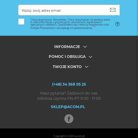
SUBSKRYB
Chcę otrzymywać Newsletter. Chcę otrzymywać na podany adres
e-mail informacje o promocjach, nowościach, konkursach,
specjalnych rabatach. Zapoznałem się z treścią Regulaminu oraz
Polityki Prywatności i akceptuję ich postanowienia.
INFORMACJE
POMOC I OBSŁUGA
TWOJE KONTO
(+48) 34 368 05 25
Masz pytania? Zadzwoń do nas.
Infolinia czynna PN-PT 9.00 - 17.00
SKLEP@ACOM.PL
Copyright © 2023
acom.pl