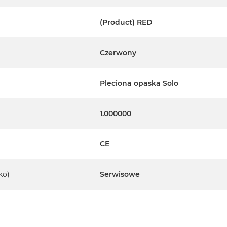
(Product) RED
Czerwony
Pleciona opaska Solo
1.000000
CE
ko)
Serwisowe