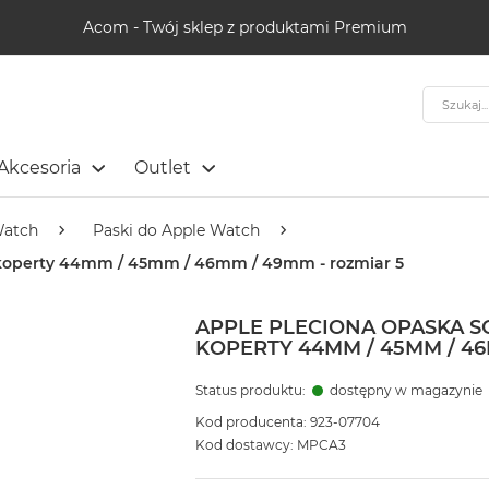
Acom - Twój sklep z produktami Premium
Szukaj
Akcesoria
Outlet
Watch
Paski do Apple Watch
 koperty 44mm / 45mm / 46mm / 49mm - rozmiar 5
APPLE PLECIONA OPASKA 
KOPERTY 44MM / 45MM / 46
Status produktu:
dostępny w magazynie
Kod producenta: 923-07704
Kod dostawcy: MPCA3