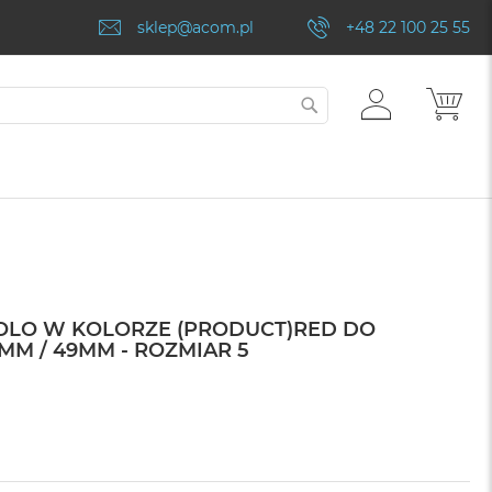
sklep@acom.pl
+48 22 100 25 55
ZALOGUJ
MÓJ
SZUKAJ
SIĘ
SOLO W KOLORZE (PRODUCT)RED DO
MM / 49MM - ROZMIAR 5