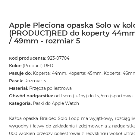
Apple Pleciona opaska Solo w kol
(PRODUCT)RED do koperty 44m
/ 49mm - rozmiar 5
Kod producenta:
923-07704
Kolor:
(Product) RED
Pasuje do:
Koperta: 44mm, Koperta: 45mm, Koperta: 46m
Pasek:
Rozmiar 5
Materiał:
Przędza poliestrowa
Obwód nadgarstka:
od 15cm (luźny) do 15,7cm (sportowy)
Kategoria:
Paski do Apple Watch
Każda opaska Braided Solo Loop ma wyjątkowy, rozciągliwy
wygodny i łatwy do zakładania i zdejmowania z nadgarstka
000 włókien przędzy poliestrowej z recyklingu wokół ultrac