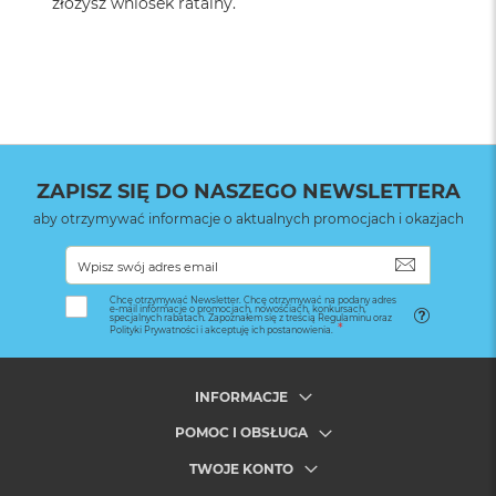
złożysz wniosek ratalny.
ZAPISZ SIĘ DO NASZEGO NEWSLETTERA
aby otrzymywać informacje o aktualnych promocjach i okazjach
SUBSKRYB
Chcę otrzymywać Newsletter. Chcę otrzymywać na podany adres
e-mail informacje o promocjach, nowościach, konkursach,
specjalnych rabatach. Zapoznałem się z treścią Regulaminu oraz
Polityki Prywatności i akceptuję ich postanowienia.
INFORMACJE
POMOC I OBSŁUGA
TWOJE KONTO