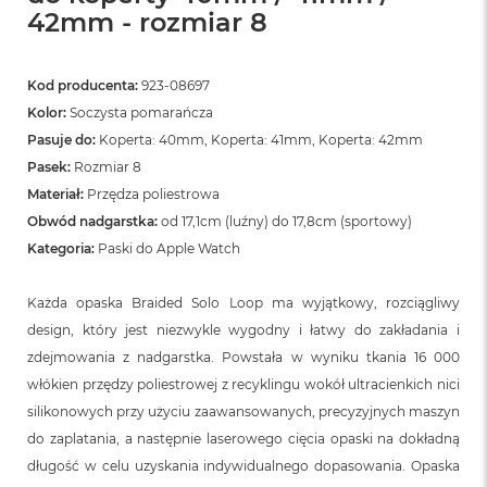
42mm - rozmiar 8
Kod producenta:
923-08697
Kolor:
Soczysta pomarańcza
Pasuje do:
Koperta: 40mm, Koperta: 41mm, Koperta: 42mm
Pasek:
Rozmiar 8
Materiał:
Przędza poliestrowa
Obwód nadgarstka:
od 17,1cm (luźny) do 17,8cm (sportowy)
Kategoria:
Paski do Apple Watch
Każda opaska Braided Solo Loop ma wyjątkowy, rozciągliwy
design, który jest niezwykle wygodny i łatwy do zakładania i
zdejmowania z nadgarstka. Powstała w wyniku tkania 16 000
włókien przędzy poliestrowej z recyklingu wokół ultracienkich nici
silikonowych przy użyciu zaawansowanych, precyzyjnych maszyn
do zaplatania, a następnie laserowego cięcia opaski na dokładną
długość w celu uzyskania indywidualnego dopasowania. Opaska