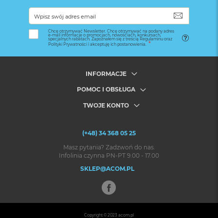
SUBSKRYB
Chcę otrzymywać Newsletter. Chcę otrzymywać na podany adres
e-mail informacje o promocjach, nowościach, konkursach,
specjalnych rabatach. Zapoznałem się z treścią Regulaminu oraz
Polityki Prywatności i akceptuję ich postanowienia.
INFORMACJE
POMOC I OBSŁUGA
TWOJE KONTO
(+48) 34 368 05 25
Masz pytania? Zadzwoń do nas.
Infolinia czynna PN-PT 9.00 - 17.00
SKLEP@ACOM.PL
Copyright © 2023
acom.pl