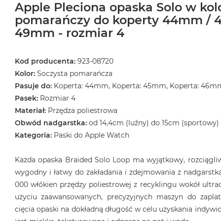
Apple Pleciona opaska Solo w kol
pomarańczy do koperty 44mm / 
49mm - rozmiar 4
Kod producenta:
923-08720
Kolor:
Soczysta pomarańcza
Pasuje do:
Koperta: 44mm, Koperta: 45mm, Koperta: 46m
Pasek:
Rozmiar 4
Materiał:
Przędza poliestrowa
Obwód nadgarstka:
od 14,4cm (luźny) do 15cm (sportowy)
Kategoria:
Paski do Apple Watch
Każda opaska Braided Solo Loop ma wyjątkowy, rozciągliwy
wygodny i łatwy do zakładania i zdejmowania z nadgarstka
000 włókien przędzy poliestrowej z recyklingu wokół ultrac
użyciu zaawansowanych, precyzyjnych maszyn do zaplat
cięcia opaski na dokładną długość w celu uzyskania indyw