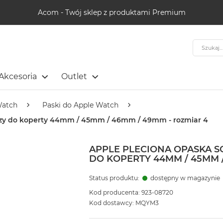
Acom - Twój sklep z produktami Premium
Szukaj
Akcesoria
Outlet
Watch
Paski do Apple Watch
ńczy do koperty 44mm / 45mm / 46mm / 49mm - rozmiar 4
APPLE PLECIONA OPASKA 
DO KOPERTY 44MM / 45MM /
Status produktu:
dostępny w magazynie
Kod producenta: 923-08720
Kod dostawcy: MQYM3