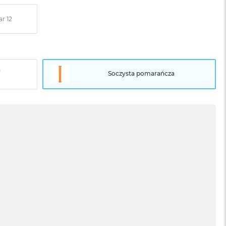
r 12
a
Soczysta pomarańcza