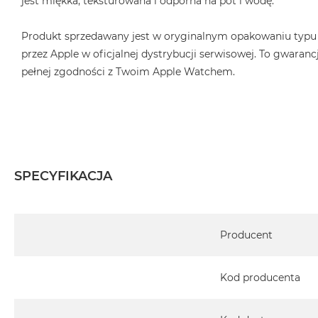
jest miękka, teksturowana i odporna na pot i wodę.
Produkt sprzedawany jest w oryginalnym opakowaniu typu
przez Apple w oficjalnej dystrybucji serwisowej. To gwarancj
pełnej zgodności z Twoim Apple Watchem.
SPECYFIKACJA
Specyfikacja
Producent
Kod producenta