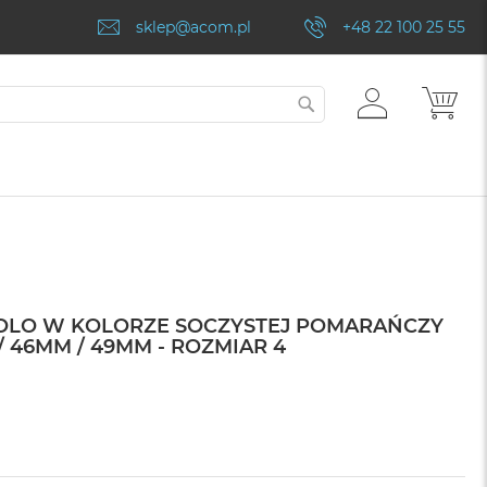
sklep@acom.pl
+48 22 100 25 55
ZALOGUJ
MÓJ
SZUKAJ
SIĘ
SOLO W KOLORZE SOCZYSTEJ POMARAŃCZY
 46MM / 49MM - ROZMIAR 4