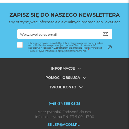
ZAPISZ SIĘ DO NASZEGO NEWSLETTERA
aby otrzymywać informacje o aktualnych promocjach i okazjach
SUBSKRYB
Chcę otrzymywać Newsletter. Chcę otrzymywać na podany adres
e-mail informacje o promocjach, nowościach, konkursach,
specjalnych rabatach. Zapoznałem się z treścią Regulaminu oraz
Polityki Prywatności i akceptuję ich postanowienia.
INFORMACJE
POMOC I OBSŁUGA
TWOJE KONTO
(+48) 34 368 05 25
Masz pytania? Zadzwoń do nas.
Infolinia czynna PN-PT 9.00 - 17.00
SKLEP@ACOM.PL