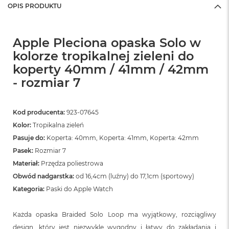
OPIS PRODUKTU
Apple Pleciona opaska Solo w
kolorze tropikalnej zieleni do
koperty 40mm / 41mm / 42mm
- rozmiar 7
Kod producenta:
923-07645
Kolor:
Tropikalna zieleń
Pasuje do:
Koperta: 40mm, Koperta: 41mm, Koperta: 42mm
Pasek:
Rozmiar 7
Materiał:
Przędza poliestrowa
Obwód nadgarstka:
od 16,4cm (luźny) do 17,1cm (sportowy)
Kategoria:
Paski do Apple Watch
Każda opaska Braided Solo Loop ma wyjątkowy, rozciągliwy
design, który jest niezwykle wygodny i łatwy do zakładania i