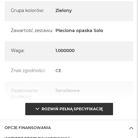
Grupa kolorów
:
Zielony
Zawartość zestawu
:
Pleciona opaska Solo
Waga
:
1.000000
Znak zgodności
:
CE
Opakowanie
Serwisowe
(pudełko)
:
ROZWIŃ PEŁNĄ SPECYFIKACJĘ
OPCJE FINANSOWANIA