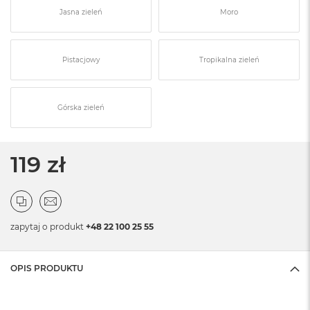
Jasna zieleń
Moro
Pistacjowy
Tropikalna zieleń
Górska zieleń
119 zł
zapytaj o produkt
+48 22 100 25 55
OPIS PRODUKTU