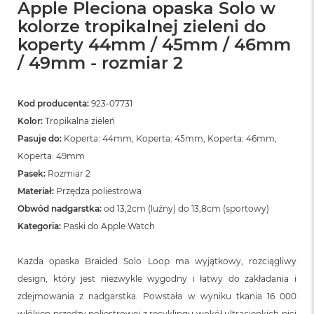
Apple Pleciona opaska Solo w
kolorze tropikalnej zieleni do
koperty 44mm / 45mm / 46mm
/ 49mm - rozmiar 2
Kod producenta:
923-07731
Kolor:
Tropikalna zieleń
Pasuje do:
Koperta: 44mm, Koperta: 45mm, Koperta: 46mm,
Koperta: 49mm
Pasek:
Rozmiar 2
Materiał:
Przędza poliestrowa
Obwód nadgarstka:
od 13,2cm (luźny) do 13,8cm (sportowy)
Kategoria:
Paski do Apple Watch
Każda opaska Braided Solo Loop ma wyjątkowy, rozciągliwy
design, który jest niezwykle wygodny i łatwy do zakładania i
zdejmowania z nadgarstka. Powstała w wyniku tkania 16 000
włókien przędzy poliestrowej z recyklingu wokół ultracienkich nici