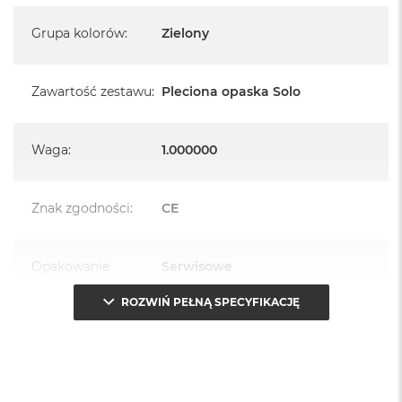
Grupa kolorów
:
Zielony
Zawartość zestawu
:
Pleciona opaska Solo
Waga
:
1.000000
Znak zgodności
:
CE
Opakowanie
Serwisowe
(pudełko)
:
ROZWIŃ PEŁNĄ SPECYFIKACJĘ