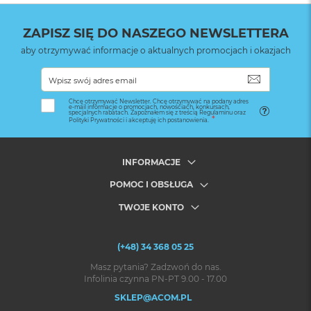
ZAPISZ SIĘ DO NASZEGO NEWSLETTERA
aby otrzymywać informacje o aktualnych promocjach i okazjach
SUBSKRYB
Chcę otrzymywać Newsletter. Chcę otrzymywać na podany adres
e-mail informacje o promocjach, nowościach, konkursach,
specjalnych rabatach. Zapoznałem się z treścią Regulaminu oraz
Polityki Prywatności i akceptuję ich postanowienia.
INFORMACJE
POMOC I OBSŁUGA
TWOJE KONTO
(+48) 34 368 05 25
Masz pytania? Zadzwoń do nas.
Infolinia czynna PN-PT 9.00 - 17.00
SKLEP@ACOM.PL