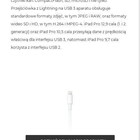
czytniki kart CompactFlash, SD, microSD i nie tylko.
Przejściówka z Lightning na USB 3 aparatu obsługuje
standardowe formaty zdjęć, w tym JPEG i RAW, oraz formaty
wideo SD i HD, w tym H.264 i MPEG-4. iPad Pro 12,9 cala (1. i 2.
generacji) oraz iPad Pro 10,5 cala przesyłają dane z prędkością
właściwą dla interfejsu USB 3, natomiast iPad Pro 9,7 cala
korzysta z interfejsu USB 2.