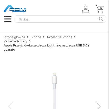
ZALOGUJ
MÓ
SIĘ
Szukaj
SZ
Strona główna
iPhone
Akcesoria iPhone
Kable i adaptery
Apple Przejściówka ze złącza Lightning na złącze USB 3.0 i
aparatu