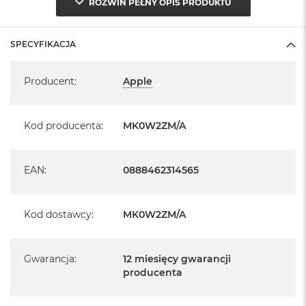
ROZWIŃ PEŁNY OPIS PRODUKTU
SPECYFIKACJA
Specyfikacja
Producent
:
Apple
Kod producenta
:
MK0W2ZM/A
EAN
:
0888462314565
Kod dostawcy
:
MK0W2ZM/A
Gwarancja
:
12 miesięcy gwarancji
producenta