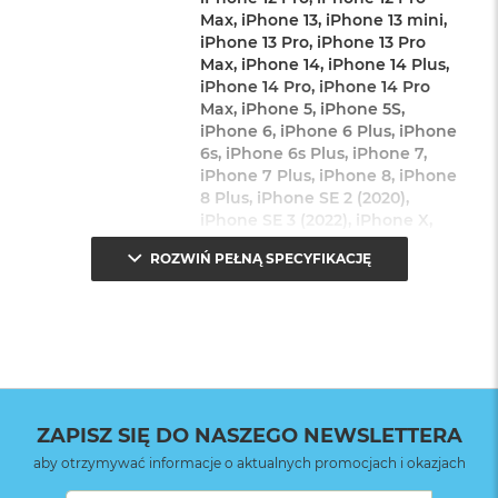
Max, iPhone 13, iPhone 13 mini,
iPhone 13 Pro, iPhone 13 Pro
Max, iPhone 14, iPhone 14 Plus,
iPhone 14 Pro, iPhone 14 Pro
Max, iPhone 5, iPhone 5S,
iPhone 6, iPhone 6 Plus, iPhone
6s, iPhone 6s Plus, iPhone 7,
iPhone 7 Plus, iPhone 8, iPhone
8 Plus, iPhone SE 2 (2020),
iPhone SE 3 (2022), iPhone X,
iPhone Xr, iPhone Xs, iPhone Xs
ROZWIŃ PEŁNĄ SPECYFIKACJĘ
Max
Rodzaje wejść /
1 x Lightning, 1 x USB 3.0, 1 x
wyjść
:
Złącze aparatu
Kolor
:
Biały
ZAPISZ SIĘ DO NASZEGO NEWSLETTERA
aby otrzymywać informacje o aktualnych promocjach i okazjach