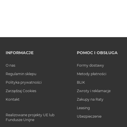
INFORMACJE
POMOC I OBSŁUGA
O nas
Formy dostawy
Regulamin sklepu
Metody płatności
Polityka prywatności
BLIK
Zarządzaj Cookies
Zwroty i reklamacje
Kontakt
Zakupy na Raty
Leasing
Realizowane projekty UE lub
Ubezpieczenie
Fundusze Unijne