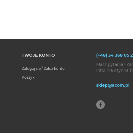
TWOJE KONTO
(+48) 34 368 05 2
Masz pytania? Za
Zaloguj się / Załóż konto
Infolinia czynna P
Koszyk
sklep@acom.pl