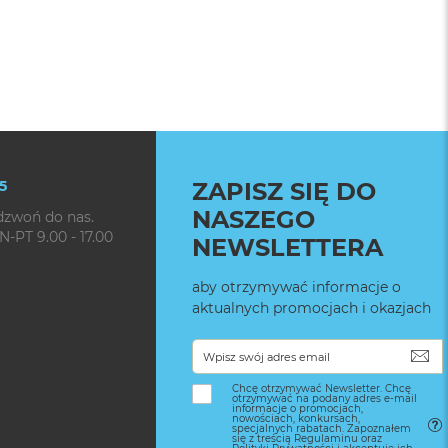
5
ZAPISZ SIĘ DO
NASZEGO
dzwoń do nas.
N-PT 9.00 - 17.00
NEWSLETTERA
aby otrzymywać informacje o
aktualnych promocjach i okazjach
SU
Chcę otrzymywać Newsletter. Chcę
otrzymywać na podany adres e-mail
informacje o promocjach,
nowościach, konkursach,
specjalnych rabatach. Zapoznałem
się z treścią Regulaminu oraz