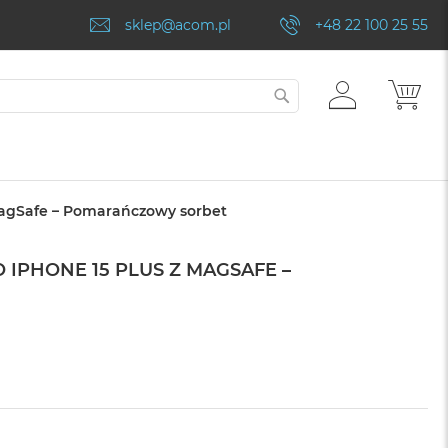
sklep@acom.pl
+48 22 100 25 55
ZALOGUJ
MÓJ
SZUKAJ
SIĘ
 MagSafe – Pomarańczowy sorbet
 IPHONE 15 PLUS Z MAGSAFE –