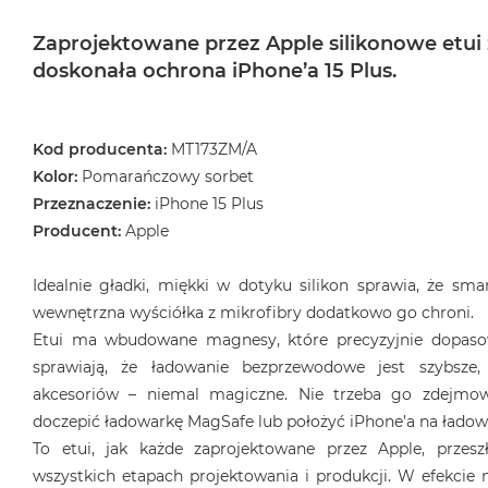
Zaprojektowane przez Apple silikonowe etui
doskonała ochrona iPhone’a 15 Plus.
Kod producenta:
MT173ZM/A
Kolor:
Pomarańczowy sorbet
Przeznaczenie:
iPhone 15 Plus
Producent:
Apple
Idealnie gładki, miękki w dotyku silikon sprawia, że sma
wewnętrzna wyściółka z mikrofibry dodatkowo go chroni.
Etui ma wbudowane magnesy, które precyzyjnie dopasow
sprawiają, że ładowanie bezprzewodowe jest szybsze, 
akcesoriów – niemal magiczne. Nie trzeba go zdejmo
doczepić ładowarkę MagSafe lub położyć iPhone’a na ładowa
To etui, jak każde zaprojektowane przez Apple, przes
wszystkich etapach projektowania i produkcji. W efekcie n