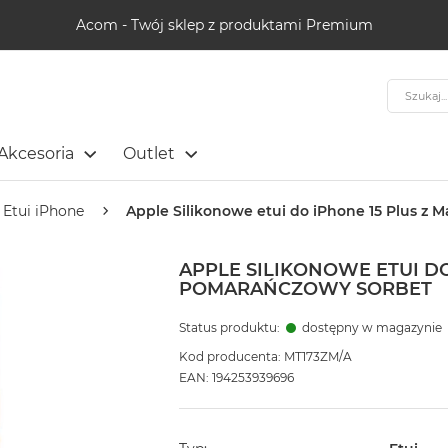
Acom - Twój sklep z produktami Premium
Szukaj
Akcesoria
Outlet
Etui iPhone
Apple Silikonowe etui do iPhone 15 Plus z
APPLE SILIKONOWE ETUI DO
POMARAŃCZOWY SORBET
Status produktu:
dostępny w magazynie
Kod producenta: MT173ZM/A
EAN: 194253939696