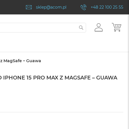
sklep@acom.pl
+48 22 100 25 55
ZALOGUJ
MÓJ
SZUKAJ
SIĘ
x z MagSafe – Guawa
O IPHONE 15 PRO MAX Z MAGSAFE – GUAWA