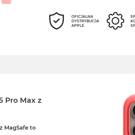
OFICJALNA
S
DYSTRYBUCJA
K
APPLE
S
5 Pro Max z
 z MagSafe to