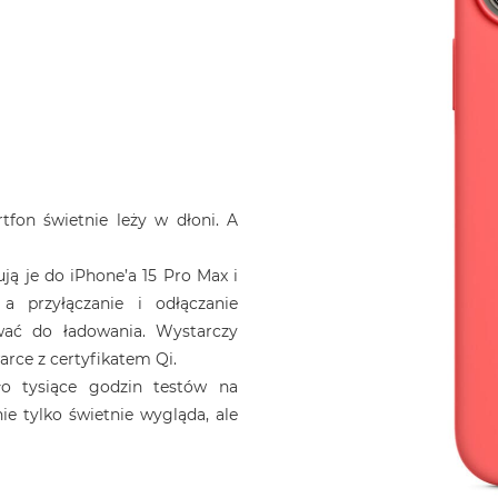
rtfon świetnie leży w dłoni. A
ą je do iPhone’a 15 Pro Max i
a przyłączanie i odłączanie
wać do ładowania. Wystarczy
rce z certyfikatem Qi.
zło tysiące godzin testów na
ie tylko świetnie wygląda, ale