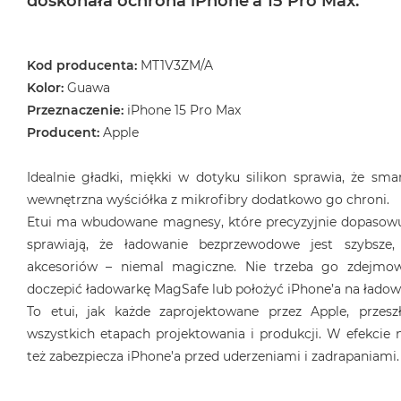
doskonała ochrona iPhone’a 15 Pro Max.
Kod producenta:
MT1V3ZM/A
Kolor:
Guawa
Przeznaczenie:
iPhone 15 Pro Max
Producent:
Apple
Idealnie gładki, miękki w dotyku silikon sprawia, że sma
wewnętrzna wyściółka z mikrofibry dodatkowo go chroni.
Etui ma wbudowane magnesy, które precyzyjnie dopasowuj
sprawiają, że ładowanie bezprzewodowe jest szybsze, 
akcesoriów – niemal magiczne. Nie trzeba go zdejmo
doczepić ładowarkę MagSafe lub położyć iPhone’a na ładowa
To etui, jak każde zaprojektowane przez Apple, przes
wszystkich etapach projektowania i produkcji. W efekcie n
też zabezpiecza iPhone’a przed uderzeniami i zadrapaniami.