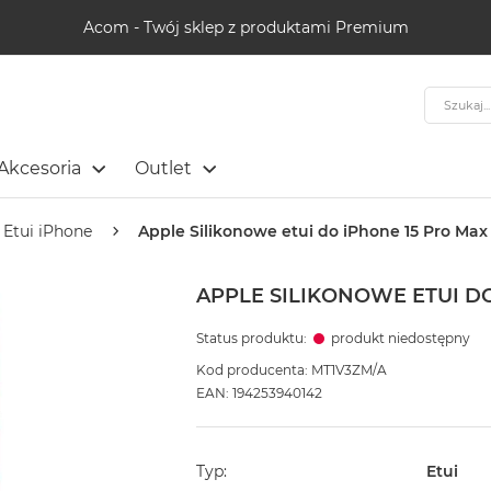
Acom - Twój sklep z produktami Premium
Szukaj
Akcesoria
Outlet
Etui iPhone
Apple Silikonowe etui do iPhone 15 Pro Ma
APPLE SILIKONOWE ETUI D
Status produktu:
produkt niedostępny
Kod producenta: MT1V3ZM/A
EAN: 194253940142
Typ
Etui