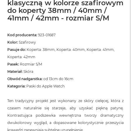
klasyczną w kolorze szafirowym
do koperty 38mm / 40mm /
41mm / 42mm - rozmiar S/M
Kod producenta:
923-01687
Kolor:
Szafirowy
Pasuje do:
Koperta: 38mm, Koperta: 40mm, Koperta: 41mm,
Koperta: 42mm
Pasek:
Rozmiar S/M
Materiał:
Skóra
Obwód nadgarstka:
od 13cm do 16cm
Kategoria:
Paski do Apple Watch
Ten tradycyjny projekt jest wykonany ze skóry cielęcej, która z
czasem naturalnie się starzeje, aby uzyskać piękną patynę.
Kontrastująca podszewka wewnętrzna tworzy dramatyczny
dwukolorowy wygląd, a dopasowane kolorystycznie przeszycia
krawędzi zapewniają subtelne uzupełnienie.