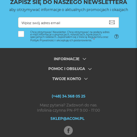
ZAPISZ SIĘ DO NASZEGO NEWSLETTERA
aby otrzymywać informacje o aktualnych promocjach i okazjach
SUBSKRYB
Chcę otrzymywać Newsletter. Chcę otrzymywać na podany adres
e-mail informacje o promocjach, nowościach, konkursach,
specjalnych rabatach. Zapoznałem się z treścią Regulaminu oraz
Polityki Prywatności i akceptuję ich postanowienia.
INFORMACJE
POMOC I OBSŁUGA
TWOJE KONTO
(+48) 34 368 05 25
Masz pytania? Zadzwoń do nas.
Infolinia czynna PN-PT 9.00 - 17.00
SKLEP@ACOM.PL