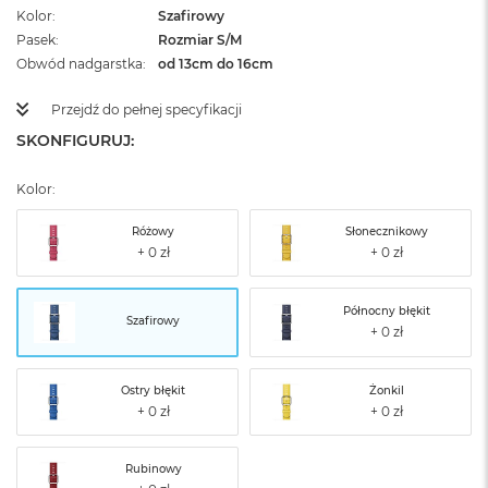
Kolor
Szafirowy
Pasek
Rozmiar S/M
Obwód nadgarstka
od 13cm do 16cm
Przejdź do pełnej specyfikacji
SKONFIGURUJ:
Kolor:
Różowy
Słonecznikowy
Północny błękit
Szafirowy
Ostry błękit
Żonkil
Rubinowy