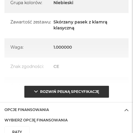
Grupa kolorów
:
Niebieski
Zawartość zestawu
:
Skórzany pasek z klamrą
klasyczną
Waga
:
1.000000
Znak zgodności
:
CE
Opakowanie
Serwisowe
(pudełko)
:
ROZWIŃ PEŁNĄ SPECYFIKACJĘ
OPCJE FINANSOWANIA
WYBIERZ OPCJĘ FINANSOWANIA
RATY