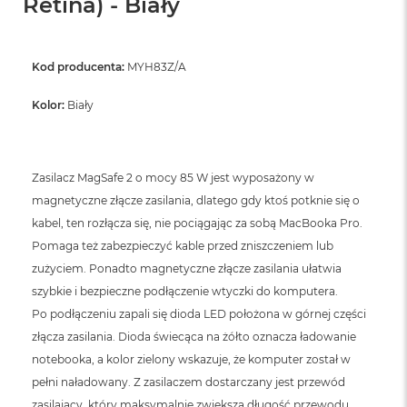
Retina) - Biały
Kod producenta:
MYH83Z/A
Kolor:
Biały
Zasilacz MagSafe 2 o mocy 85 W jest wyposażony w
magnetyczne złącze zasilania, dlatego gdy ktoś potknie się o
kabel, ten rozłącza się, nie pociągając za sobą MacBooka Pro.
Pomaga też zabezpieczyć kable przed zniszczeniem lub
zużyciem. Ponadto magnetyczne złącze zasilania ułatwia
szybkie i bezpieczne podłączenie wtyczki do komputera.
Po podłączeniu zapali się dioda LED położona w górnej części
złącza zasilania. Dioda świecąca na żółto oznacza ładowanie
notebooka, a kolor zielony wskazuje, że komputer został w
pełni naładowany. Z zasilaczem dostarczany jest przewód
zasilający, który maksymalnie zwiększa długość przewodu,