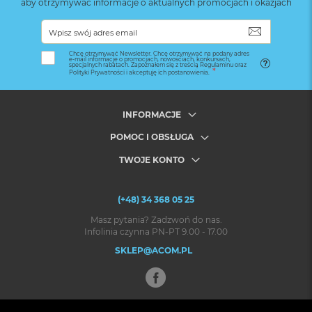
aby otrzymywać informacje o aktualnych promocjach i okazjach
SUBSKRYB
Chcę otrzymywać Newsletter. Chcę otrzymywać na podany adres
e-mail informacje o promocjach, nowościach, konkursach,
specjalnych rabatach. Zapoznałem się z treścią Regulaminu oraz
Polityki Prywatności i akceptuję ich postanowienia.
INFORMACJE
POMOC I OBSŁUGA
TWOJE KONTO
(+48) 34 368 05 25
Masz pytania? Zadzwoń do nas.
Infolinia czynna PN-PT 9.00 - 17.00
SKLEP@ACOM.PL