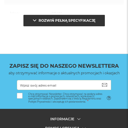
Moc
:
20 W
ROZWIŃ PEŁNĄ SPECYFIKACJĘ
Kolor
:
Biały
Zawartość zestawu
:
Zasilacz o mocy 20W
ZAPISZ SIĘ DO NASZEGO NEWSLETTERA
Waga
:
1.000000
aby otrzymywać informacje o aktualnych promocjach i okazjach
SUBSKRYB
Znak zgodności
:
CE
Chcę otrzymywać Newsletter. Chcę otrzymywać na podany adres
e-mail informacje o promocjach, nowościach, konkursach,
specjalnych rabatach. Zapoznałem się z treścią Regulaminu oraz
Polityki Prywatności i akceptuję ich postanowienia.
INFORMACJE