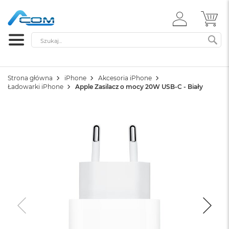
ZALOGUJ
MÓ
SIĘ
Szukaj
SZ
Strona główna
iPhone
Akcesoria iPhone
Ładowarki iPhone
Apple Zasilacz o mocy 20W USB-C - Biały