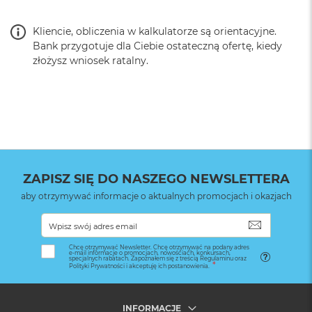
AppleCare Protection Plan
Możesz wykupić ochronę na czas określony – 2 lata.
Kliencie, obliczenia w kalkulatorze są orientacyjne.
Bank przygotuje dla Ciebie ostateczną ofertę, kiedy
złożysz wniosek ratalny.
iPad Pro 13 cali (M5) – 399 zł
iPad Pro 11 cali (M5) – 399 zł
iPad Air 13 cali (M4) – 399 zł
iPad Air 11 cali (M4) – 399 zł
iPad, iPad mini – 399 zł
ZAPISZ SIĘ DO NASZEGO NEWSLETTERA
aby otrzymywać informacje o aktualnych promocjach i okazjach
SUBSKRYB
Chcę otrzymywać Newsletter. Chcę otrzymywać na podany adres
e-mail informacje o promocjach, nowościach, konkursach,
specjalnych rabatach. Zapoznałem się z treścią Regulaminu oraz
Polityki Prywatności i akceptuję ich postanowienia.
INFORMACJE