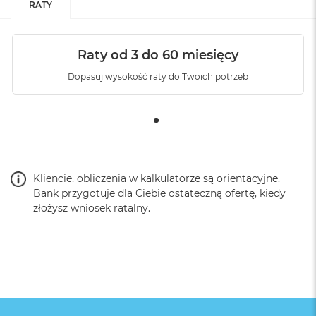
RATY
Raty od 3 do 60 miesięcy
Dopasuj wysokość raty do Twoich potrzeb
Kliencie, obliczenia w kalkulatorze są orientacyjne.
Bank przygotuje dla Ciebie ostateczną ofertę, kiedy
złożysz wniosek ratalny.
AppleCare Protection Plan
Możesz wykupić ochronę na czas określony – 3 lata.