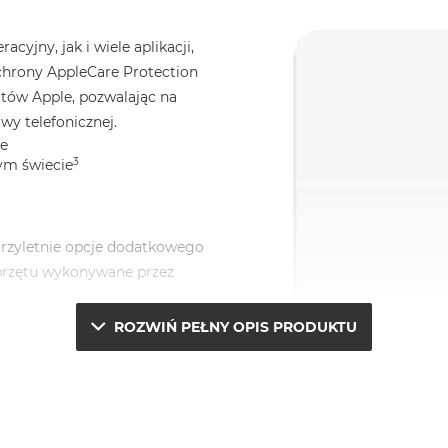
yjny, jak i wiele aplikacji,
chrony AppleCare Protection
tów Apple, pozwalając na
wy telefonicznej.
le
3
ym świecie
trzyletnie opcje dodatkowego
sprzętu wykonywane przez
ROZWIŃ PEŁNY OPIS PRODUKTU