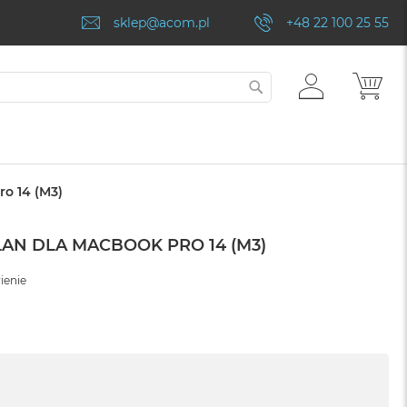
sklep@acom.pl
+48 22 100 25 55
ZALOGUJ
MÓJ
SZUKAJ
SIĘ
o 14 (M3)
AN DLA MACBOOK PRO 14 (M3)
ienie