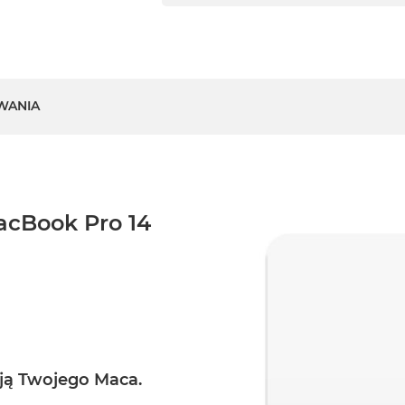
WANIA
acBook Pro 14
ają Twojego Maca.