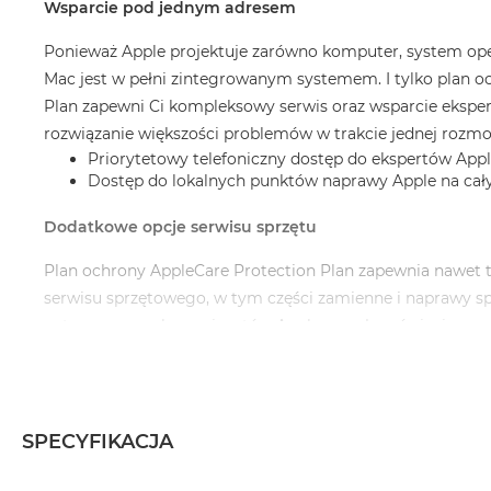
Wsparcie pod jednym adresem
Ponieważ Apple projektuje zarówno komputer, system operac
Mac jest w pełni zintegrowanym systemem. I tylko plan o
Plan zapewni Ci kompleksowy serwis oraz wsparcie eksper
rozwiązanie większości problemów w trakcie jednej rozmo
Priorytetowy telefoniczny dostęp do ekspertów App
Dostęp do lokalnych punktów naprawy Apple na cał
Dodatkowe opcje serwisu sprzętu
Plan ochrony AppleCare Protection Plan zapewnia nawet 
serwisu sprzętowego, w tym części zamienne i naprawy 
autoryzowanych serwisantów Apple na całym świecie.
Naprawami objęte są:
Twój Komputer Mac
1
Bateria
Dołączone akcesoria, np. zasilacz
SPECYFIKACJA
Pamięci (RAM) firmy Apple
Napęd Apple SuperDrive USB