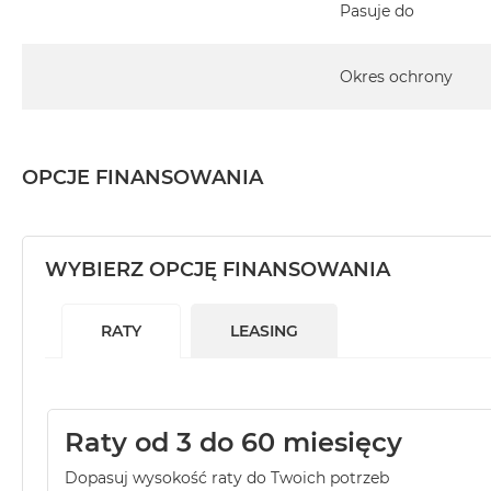
Pasuje do
MacBook Pro 16 cali – 1799 zł
iMac – 799 zł
Mac mini – 379 zł
Okres ochrony
Mac Studio – 799 zł
Mac Pro – 2499 zł
OPCJE FINANSOWANIA
WYBIERZ OPCJĘ FINANSOWANIA
RATY
LEASING
Raty od 3 do 60 miesięcy
Dopasuj wysokość raty do Twoich potrzeb