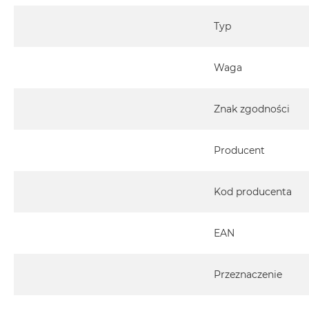
Specyfikacja
Wsparcie w korzysta­niu z opro­gramowania
Typ
Czy jesteś w domu, w biurze, czy w podróży, zawsze możes
do ekspertów Apple z pytaniami na różne tematy, np:
Waga
Korzystanie z systemu macOS oraz iCloud
Sposób wykonywania określonych czynności w aplikac
Zdjęcia, iMovie, GarageBand, Pages, Numbers, Keyno
Znak zgodności
profesjonalnych, m.in. Final Cut Pro i Logic Pro
Nawiązywanie połączeń z drukarkami i sieciami be
Producent
Kod producenta
AppleCare Protection Plan
Możesz wykupić ochronę na czas określony – 3 lata.
EAN
MacBook Neo 13 cali – 649 zł
MacBook Air 13 cali – 929 zł
Przeznaczenie
MacBook Air 15 cali – 1049 zł
MacBook Pro 14 cali – 1299 zł