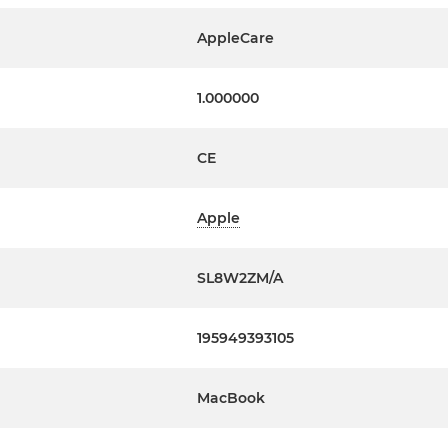
AppleCare
z zwrócić się bezpośrednio
1.000000
jach Apple, takich jak
te oraz aplikacjach
CE
zprzewodowymi
Apple
SL8W2ZM/A
195949393105
MacBook