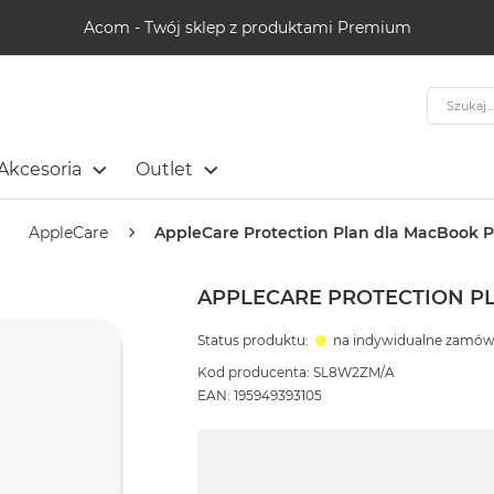
Acom - Twój sklep z produktami Premium
Szukaj
Akcesoria
Outlet
AppleCare
AppleCare Protection Plan dla MacBook Pr
APPLECARE PROTECTION PL
Status produktu:
na indywidualne zamów
Kod producenta: SL8W2ZM/A
EAN: 195949393105