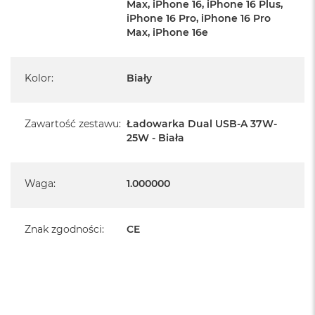
Max, iPhone 16, iPhone 16 Plus,
Nasza podwójna ładowarka ścienna jest zoptymalizowana dla
iPhone 16 Pro, iPhone 16 Pro
iPhone'a, Samsunga i nie tylko, zapewniając jedno rozwiązanie do
Max, iPhone 16e
ładowania różnych urządzeń. Posiada certyfikat USB-C PD 3.0 z
technologią PPS, zapewniając optymalną moc do 20 W dla
Kolor
:
Biały
iPhone'a 12, 18 W dla iPhone'a 8 do iPhone'a 11.
Zawartość zestawu
:
Ładowarka Dual USB-A 37W-
25W - Biała
Waga
:
1.000000
Znak zgodności
:
CE