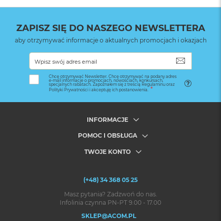
ZAPISZ SIĘ DO NASZEGO NEWSLETTERA
aby otrzymywać informacje o aktualnych promocjach i okazjach
SUBSKRYB
Chcę otrzymywać Newsletter. Chcę otrzymywać na podany adres
e-mail informacje o promocjach, nowościach, konkursach,
specjalnych rabatach. Zapoznałem się z treścią Regulaminu oraz
Polityki Prywatności i akceptuję ich postanowienia.
INFORMACJE
POMOC I OBSŁUGA
TWOJE KONTO
(+48) 34 368 05 25
Masz pytania? Zadzwoń do nas.
Infolinia czynna PN-PT 9.00 - 17.00
SKLEP@ACOM.PL