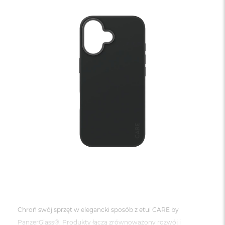
Chroń swój sprzęt w elegancki sposób z etui CARE by
PanzerGlass®. Produkty łączą zrównoważony rozwój i