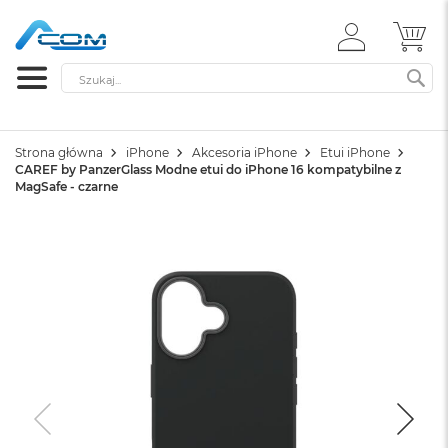
ZALOGUJ
MÓ
SIĘ
Szukaj
SZ
Strona główna
iPhone
Akcesoria iPhone
Etui iPhone
CAREF by PanzerGlass Modne etui do iPhone 16 kompatybilne z
MagSafe - czarne