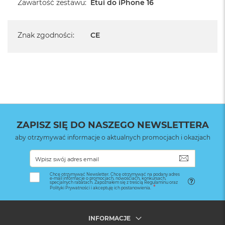
Zawartość zestawu
:
Etui do iPhone 16
Znak zgodności
:
CE
ZAPISZ SIĘ DO NASZEGO NEWSLETTERA
aby otrzymywać informacje o aktualnych promocjach i okazjach
SUBSKRYB
Chcę otrzymywać Newsletter. Chcę otrzymywać na podany adres
e-mail informacje o promocjach, nowościach, konkursach,
specjalnych rabatach. Zapoznałem się z treścią Regulaminu oraz
Polityki Prywatności i akceptuję ich postanowienia.
INFORMACJE