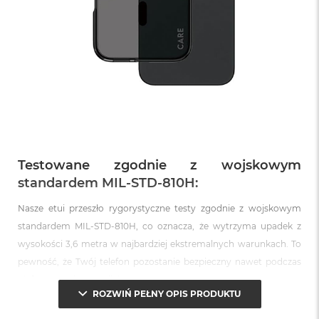
Testowane zgodnie z wojskowym
standardem MIL-STD-810H:
Nasze etui przeszło rygorystyczne testy zgodnie z wojskowym
standardem MIL-STD-810H, co oznacza, że wytrzyma upadek z
wysokości 3,6 metra w najbardziej ekstremalnych warunkach. To
pewność, że Twój telefon pozostanie bezpieczny nawet podczas
niefortunnych wypadków.
ROZWIŃ PEŁNY OPIS PRODUKTU
Odporność na zarysowania i uszkodzenia: