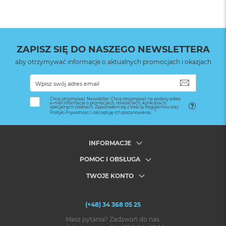
ZAPISZ SIĘ DO NASZEGO NEWSLETTERA
aby otrzymywać informacje o aktualnych promocjach i okazjach
SUBSKRYB
Chcę otrzymywać Newsletter. Chcę otrzymywać na podany adres
e-mail informacje o promocjach, nowościach, konkursach,
specjalnych rabatach. Zapoznałem się z treścią Regulaminu oraz
Polityki Prywatności i akceptuję ich postanowienia.
INFORMACJE
POMOC I OBSŁUGA
TWOJE KONTO
(+48) 34 368 05 25
Masz pytania? Zadzwoń do nas.