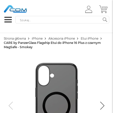
ZALOGUJ
MÓ
SIĘ
Szukaj
SZ
Strona główna
iPhone
Akcesoria iPhone
Etui iPhone
CARE by PanzerGlass Flagship Etui do iPhone 16 Plus z czarnym
MagSafe - Smokey