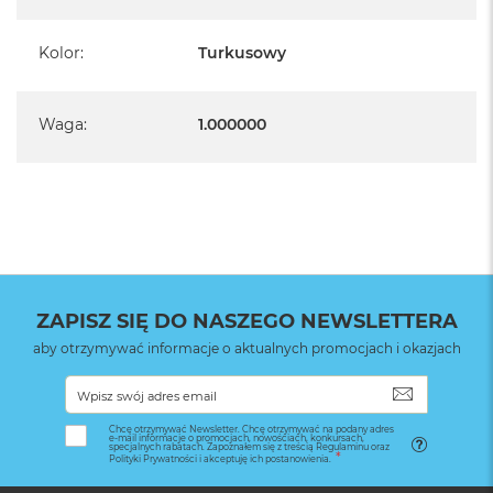
Kolor
:
Turkusowy
Waga
:
1.000000
ZAPISZ SIĘ DO NASZEGO NEWSLETTERA
aby otrzymywać informacje o aktualnych promocjach i okazjach
SUBSKRYB
Chcę otrzymywać Newsletter. Chcę otrzymywać na podany adres
e-mail informacje o promocjach, nowościach, konkursach,
specjalnych rabatach. Zapoznałem się z treścią Regulaminu oraz
Polityki Prywatności i akceptuję ich postanowienia.