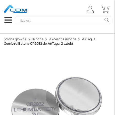
ZALOGUJ
MÓ
SIĘ
Szukaj
SZ
Strona główna
iPhone
Akcesoria iPhone
AirTag
Gembird Bateria CR2032 do AirTaga, 2 sztuki