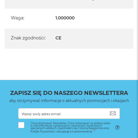
Waga
:
1.000000
Znak zgodności
:
CE
ZAPISZ SIĘ DO NASZEGO NEWSLETTERA
aby otrzymywać informacje o aktualnych promocjach i okazjach
SUBSKRYB
Chcę otrzymywać Newsletter. Chcę otrzymywać na podany adres
e-mail informacje o promocjach, nowościach, konkursach,
specjalnych rabatach. Zapoznałem się z treścią Regulaminu oraz
Polityki Prywatności i akceptuję ich postanowienia.