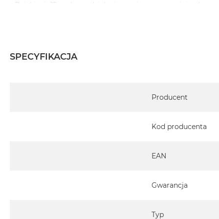
Dzięki aż 12 trybom działania możesz precyzyjnie dopas
wieku i wrażliwości skóry. Już 3-latki mogą z niego korz
starsze dzieci samodzielnie.
Zero ładowania, maksymalna wydajność
SPECYFIKACJA
To sprytne urządzenie korzysta z energii Twojego smart
baterii. Jedno naładowanie telefonu wystarcza na 1000 użyć.
Specyfikacja
Producent
Specyfikacja techniczna:
Ograniczenia wiekowe: do użytku powyżej 3 roku ży
Kod producenta
życia)
Zakres temperatury: od 47 do 52°C
Czas trwania kuracji: 4, 7 lub 9 sekund
EAN
Nie ma możliwości podłączenia urządzenia Heat It ze
15 za pomocą przejściówki.
Gwarancja
Typ