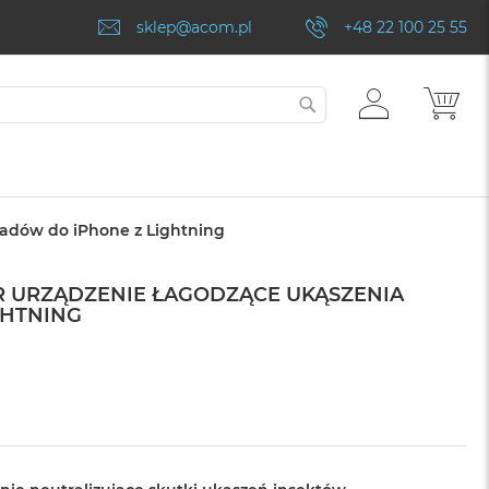
sklep@acom.pl
+48 22 100 25 55
ZALOGUJ
MÓJ
SZUKAJ
SIĘ
wadów do iPhone z Lightning
ER URZĄDZENIE ŁAGODZĄCE UKĄSZENIA
GHTNING