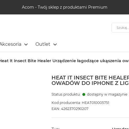
Acom - Twój sklep z produktami Premium
Szukaj
Akcesoria
Outlet
Heat It Insect Bite Healer Urządzenie łagodzące ukąszenia o
HEAT IT INSECT BITE HEAL
OWADÓW DO IPHONE Z LI
Status produktu:
dostępny w magazynie
Kod producenta: HEAT010005751
EAN: 4262370290207