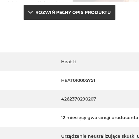
ować intensywność kuracji do
ystać pod opieką dorosłych, a
ROZWIŃ PEŁNY OPIS PRODUKTU
fona – nie potrzebuje własnej
Heat It
cia (samodzielnie od 12 roku
HEAT010005751
4262370290207
 złączem Lightning do iPhone’a
12 miesięcy gwarancji producenta
Urządzenie neutralizujące skutki