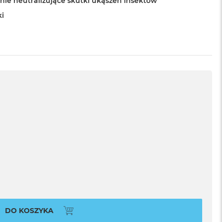
nie neutralizujące skutki ukąszeń insektów
ki
DO KOSZYKA