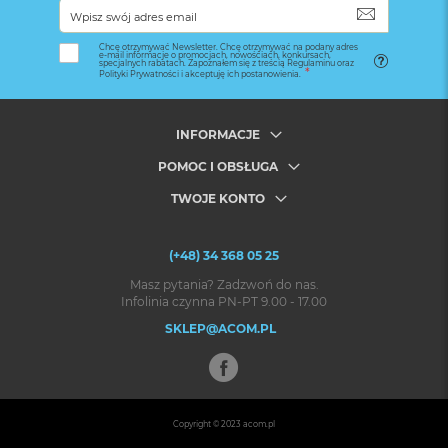
SUBSKRYB
Chcę otrzymywać Newsletter. Chcę otrzymywać na podany adres
e-mail informacje o promocjach, nowościach, konkursach,
specjalnych rabatach. Zapoznałem się z treścią Regulaminu oraz
Polityki Prywatności i akceptuję ich postanowienia.
INFORMACJE
POMOC I OBSŁUGA
TWOJE KONTO
(+48) 34 368 05 25
Masz pytania? Zadzwoń do nas.
Infolinia czynna PN-PT 9.00 - 17.00
SKLEP@ACOM.PL
Copyright © 2023
acom.pl