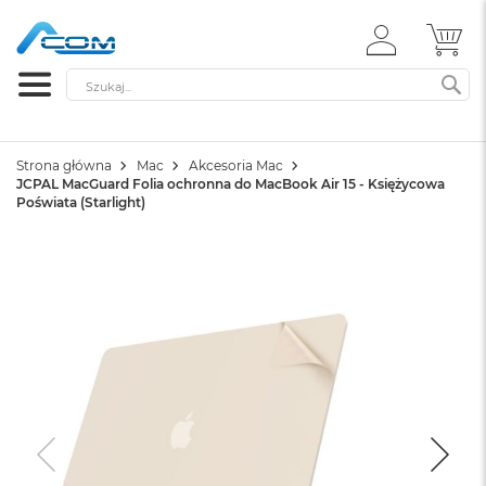
ZALOGUJ
MÓ
SIĘ
Szukaj
SZ
Strona główna
Mac
Akcesoria Mac
JCPAL MacGuard Folia ochronna do MacBook Air 15 - Księżycowa
Poświata (Starlight)