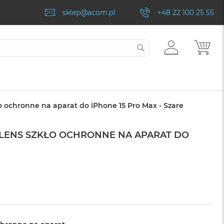
sklep@acom.pl
+48 22 100 25 55
ZALOGUJ
MÓJ
SZUKAJ
SIĘ
o ochronne na aparat do iPhone 15 Pro Max - Szare
 LENS SZKŁO OCHRONNE NA APARAT DO