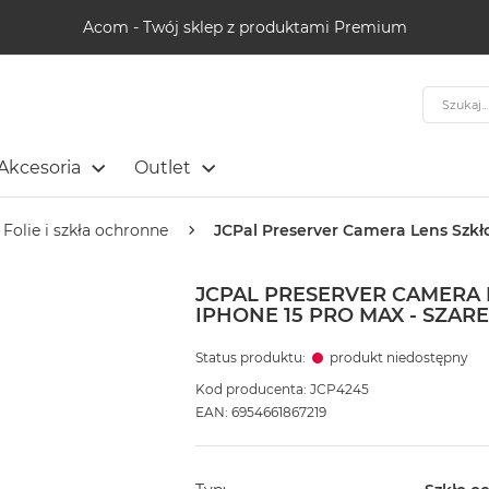
Acom - Twój sklep z produktami Premium
Szukaj
Akcesoria
Outlet
Folie i szkła ochronne
JCPal Preserver Camera Lens Szkł
JCPAL PRESERVER CAMERA
IPHONE 15 PRO MAX - SZARE
Status produktu:
produkt niedostępny
Kod producenta: JCP4245
EAN: 6954661867219