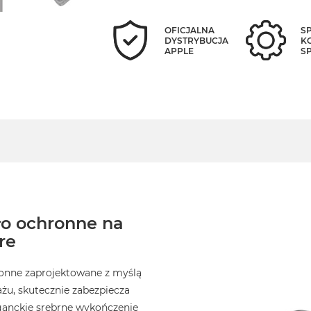
OFICJALNA
S
DYSTRYBUCJA
K
APPLE
S
ło ochronne na
re
ronne zaprojektowane z myślą
żu, skutecznie zabezpiecza
ganckie srebrne wykończenie