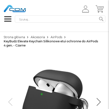
ZALOGUJ
MÓ
SIĘ
Szukaj
SZ
Strona główna
Akcesoria
AirPods
KeyBudz Elevate Keychain Silikonowe etui ochronne do AirPods
4 gen. - Czarne