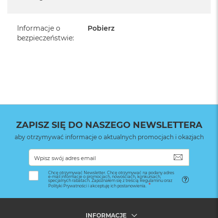
Informacje o
Pobierz
bezpieczeństwie
:
ZAPISZ SIĘ DO NASZEGO NEWSLETTERA
aby otrzymywać informacje o aktualnych promocjach i okazjach
SUBSKRYB
Chcę otrzymywać Newsletter. Chcę otrzymywać na podany adres
e-mail informacje o promocjach, nowościach, konkursach,
specjalnych rabatach. Zapoznałem się z treścią Regulaminu oraz
Polityki Prywatności i akceptuję ich postanowienia.
INFORMACJE