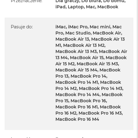
Przeznaczenie
:
Dla graczy, Do biura, Do domu,
iPad, Laptop, Mac, MacBook
Najbardziej ergonomiczna konstrukcja
Ergonomiczna, zakrzywiona konstrukcja zapewnia wygodny
Pasuje do
:
iMac, iMac Pro, Mac mini, Mac
chwyt przez długi czas. Bardzo mały rozmiar sprawia, że
Pro, Mac Studio, MacBook Air,
sterowanie palcem nie wymaga wysiłku.
MacBook Air 13, MacBook Air 13
M1, MacBook Air 13 M2,
Najwyższa wydajność w każdym
MacBook Air 13 M3, MacBook Air
13 M4, MacBook Air 15, MacBook
scenariuszu
Air 15 M2, MacBook Air 15 M3,
MacBook Air 15 M4, MacBook
Precyzyjne czujniki, łączność bezprzewodowa o wyjątkowo
Pro 13, MacBook Pro 14,
niskim opóźnieniu i wysoka częstotliwość odświeżania
MacBook Pro 14 M1, MacBook
zapewniają najlepszą wydajność zarówno w biurze, jak i w
Pro 14 M2, MacBook Pro 14 M3,
grach, a nawet w podróży.
MacBook Pro 14 M4, MacBook
Pro 15, MacBook Pro 16,
MacBook Pro 16 M1, MacBook
Pro 16 M2, MacBook Pro 16 M3,
MacBook Pro 16 M4