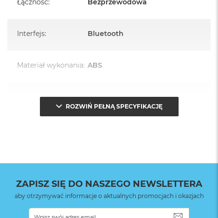
Łączność
:
Bezprzewodowa
Interfejs
:
Bluetooth
Materiał wykonania
:
ABS
Kolor
:
Biały
ROZWIŃ PEŁNĄ SPECYFIKACJĘ
Waga
:
1.000000
Znak zgodności
:
CE
ZAPISZ SIĘ DO NASZEGO NEWSLETTERA
aby otrzymywać informacje o aktualnych promocjach i okazjach
SUBSKRYB