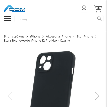
ZALOGUJ
MÓ
SIĘ
Szukaj
SZ
Strona główna
iPhone
Akcesoria iPhone
Etui iPhone
Etui silikonowe do iPhone 12 Pro Max - Czarny