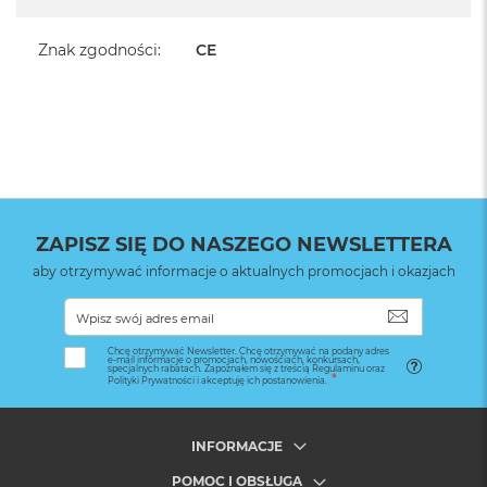
Znak zgodności
:
CE
ZAPISZ SIĘ DO NASZEGO NEWSLETTERA
aby otrzymywać informacje o aktualnych promocjach i okazjach
SUBSKRYB
Chcę otrzymywać Newsletter. Chcę otrzymywać na podany adres
e-mail informacje o promocjach, nowościach, konkursach,
specjalnych rabatach. Zapoznałem się z treścią Regulaminu oraz
Polityki Prywatności i akceptuję ich postanowienia.
INFORMACJE
POMOC I OBSŁUGA