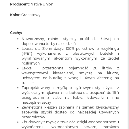
Producent:
Native Union
Kolor:
Granatowy
Cechy:
Nowoczesny, minimalistyczny profil dla łatwej do
dopasowania torby na co dzień
Lepsza dla Ziemi dzięki 100% poliestrowi z recyklingu
(rPET) wykonanemu z plastikowych butelek i
wyrafinowanym akcentom wykonanym ze źródeł
roślinnych
Lekka i przestronna pojemność 20 litrów z
wewnętrznymi kieszeniami, smyczą na klucze,
uchwytem na butelkę z wodą i ukrytą kieszenią na
tracker
Zaprojektowany z myślą o cyfrowym stylu życia z
wyściełanym rękawem na laptopa dla urządzeń do 16 "i
przegrodami z siatki na kable, ładowarki i inne
niezbędne rzeczy
Zewnętrzna kieszeń zapinana na zamek błyskawiczny
zapewnia szybki dostęp do najczęściej używanych
przedmiotów
Zbudowany z myślą o trwałości dzięki wodoodpornemu
wykończeniu, wzmocnionym szwom, zamkom