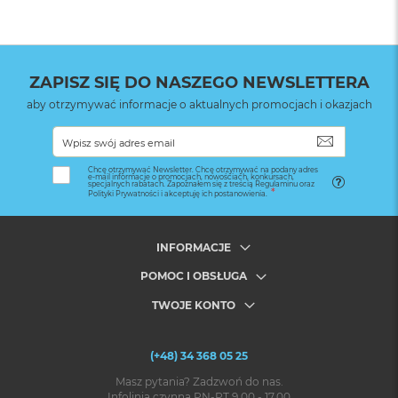
ZAPISZ SIĘ DO NASZEGO NEWSLETTERA
aby otrzymywać informacje o aktualnych promocjach i okazjach
SUBSKRYB
Chcę otrzymywać Newsletter. Chcę otrzymywać na podany adres
e-mail informacje o promocjach, nowościach, konkursach,
specjalnych rabatach. Zapoznałem się z treścią Regulaminu oraz
Polityki Prywatności i akceptuję ich postanowienia.
INFORMACJE
POMOC I OBSŁUGA
TWOJE KONTO
(+48) 34 368 05 25
Masz pytania? Zadzwoń do nas.
Infolinia czynna PN-PT 9.00 - 17.00