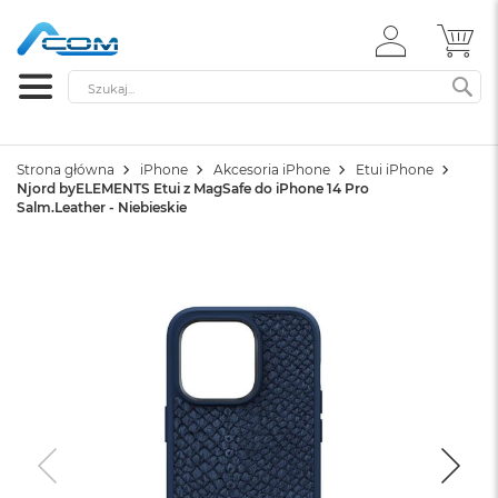
ZALOGUJ
MÓ
SIĘ
Szukaj
SZ
Strona główna
iPhone
Akcesoria iPhone
Etui iPhone
Njord byELEMENTS Etui z MagSafe do iPhone 14 Pro
Salm.Leather - Niebieskie