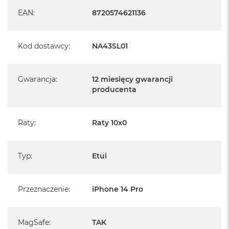
EAN
:
8720574621136
Kod dostawcy
:
NA43SL01
Gwarancja
:
12 miesięcy gwarancji
producenta
Raty
:
Raty 10x0
Typ
:
Etui
Przeznaczenie
:
iPhone 14 Pro
MagSafe
:
TAK