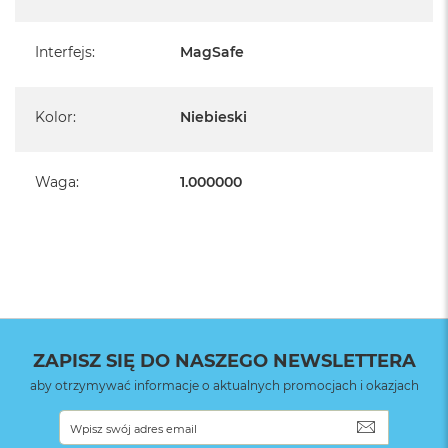
Interfejs
:
MagSafe
Kolor
:
Niebieski
Waga
:
1.000000
ZAPISZ SIĘ DO NASZEGO NEWSLETTERA
aby otrzymywać informacje o aktualnych promocjach i okazjach
SUBSKRYB