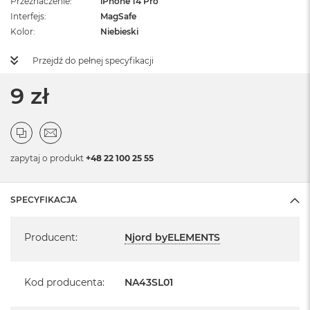
Przeznaczenie
iPhone 14 Pro
Interfejs
MagSafe
Kolor
Niebieski
Przejdź do pełnej specyfikacji
9 zł
zapytaj o produkt
+48 22 100 25 55
SPECYFIKACJA
Specyfikacja
Producent
:
Njord byELEMENTS
Kod producenta
:
NA43SL01