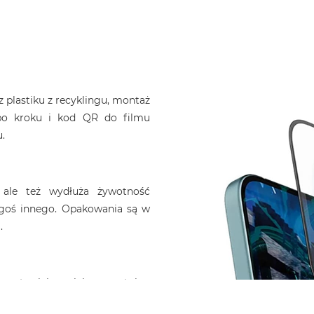
plastiku z recyklingu, montaż
k po kroku i kod QR do filmu
u.
, ale też wydłuża żywotność
ogoś innego. Opakowania są w
.
ozostawiając miejsce na etui.