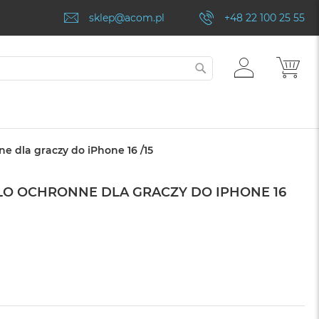
sklep@acom.pl
+48 22 100 25 55
ZALOGUJ
MÓJ
SZUKAJ
SIĘ
e dla graczy do iPhone 16 /15
ŁO OCHRONNE DLA GRACZY DO IPHONE 16