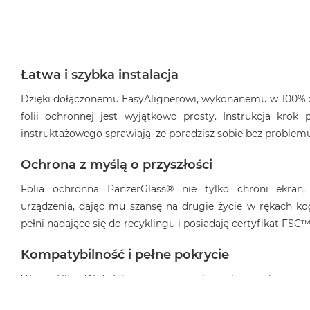
Łatwa i szybka instalacja
Dzięki dołączonemu EasyAlignerowi, wykonanemu w 100% z 
folii ochronnej jest wyjątkowo prosty. Instrukcja kro
instruktażowego sprawiają, że poradzisz sobie bez problem
Ochrona z myślą o przyszłości
Folia ochronna PanzerGlass® nie tylko chroni ekran
urządzenia, dając mu szansę na drugie życie w rękach k
pełni nadające się do recyklingu i posiadają certyfikat FSC™
Kompatybilność i pełne pokrycie
Wersja Ultra-Wide Fit zapewnia szerokie pokrycie ekranu, p