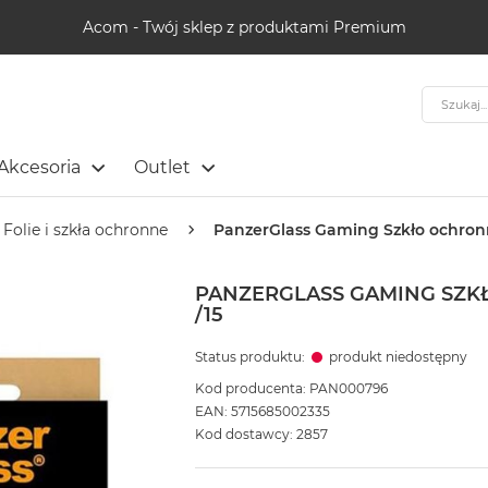
Acom - Twój sklep z produktami Premium
Szukaj
Akcesoria
Outlet
Folie i szkła ochronne
PanzerGlass Gaming Szkło ochronn
PANZERGLASS GAMING SZK
/15
Status produktu:
produkt niedostępny
Kod producenta: PAN000796
EAN: 5715685002335
Kod dostawcy: 2857