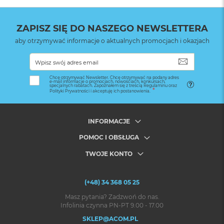
ZAPISZ SIĘ DO NASZEGO NEWSLETTERA
aby otrzymywać informacje o aktualnych promocjach i okazjach
SUBSKRYB
Chcę otrzymywać Newsletter. Chcę otrzymywać na podany adres
e-mail informacje o promocjach, nowościach, konkursach,
specjalnych rabatach. Zapoznałem się z treścią Regulaminu oraz
Polityki Prywatności i akceptuję ich postanowienia.
INFORMACJE
POMOC I OBSŁUGA
TWOJE KONTO
(+48) 34 368 05 25
Masz pytania? Zadzwoń do nas.
Infolinia czynna PN-PT 9.00 - 17.00
SKLEP@ACOM.PL