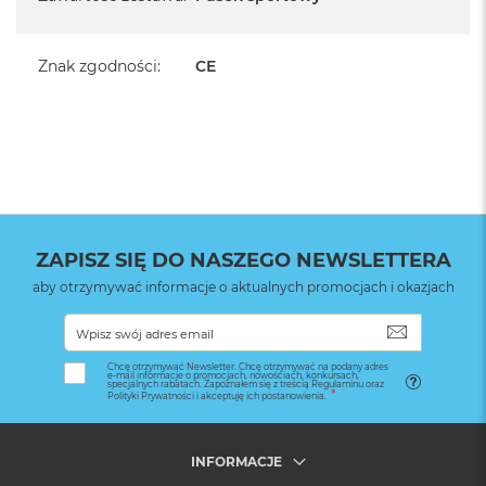
Znak zgodności
:
CE
ZAPISZ SIĘ DO NASZEGO NEWSLETTERA
aby otrzymywać informacje o aktualnych promocjach i okazjach
SUBSKRYB
Chcę otrzymywać Newsletter. Chcę otrzymywać na podany adres
e-mail informacje o promocjach, nowościach, konkursach,
specjalnych rabatach. Zapoznałem się z treścią Regulaminu oraz
Polityki Prywatności i akceptuję ich postanowienia.
INFORMACJE