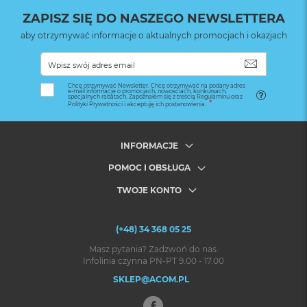
ZAPISZ SIĘ DO NASZEGO NEWSLETTERA
aby otrzymywać informacje o aktualnych promocjach i okazjach
SUBSKRYB
Chcę otrzymywać Newsletter. Chcę otrzymywać na podany adres
e-mail informacje o promocjach, nowościach, konkursach,
specjalnych rabatach. Zapoznałem się z treścią Regulaminu oraz
Polityki Prywatności i akceptuję ich postanowienia.
INFORMACJE
POMOC I OBSŁUGA
TWOJE KONTO
(+48) 34 368 05 25
Masz pytania? Zadzwoń do nas.
Infolinia czynna PN-PT 9.00 - 17.00
SKLEP@ACOM.PL