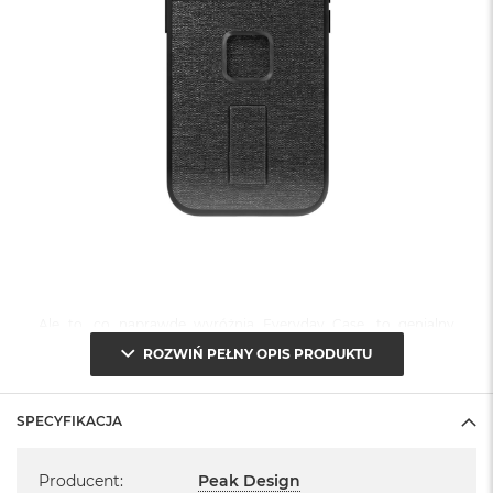
Ale to, co naprawdę wyróżnia Everyday Case, to genialny
magnetyczno-mechaniczne mocowanie, które jest tu
ROZWIŃ PEŁNY OPIS PRODUKTU
wbudowane. Nazwaliśmy tę technologię mocowania
SlimLink™, jest ona tak szybka i bezpieczna, że graniczy to
SPECYFIKACJA
wręcz z magią. Po założeniu etui na telefon, możesz
Specyfikacja
natychmiast podłączać wszystkie uchwyty, ładowarki i
Producent
:
Peak Design
akcesoria Mobile od Peak Design. Co więcej etui działa nawet z