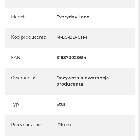
akcesoriami Apple MagSafe.
Etui dostępne w dwóch wersjach, z lub bez płasko składanej,
Model
:
Everyday Loop
szybko rozkładanej pętli (Loop) na palce, poprawiającej chwyt i
bezpieczeństwo
Kod producenta
:
M-LC-BB-CH-1
Wszystkie modele:
Łączą się z wszystkim i uchwytami i akcesoriami Peak
EAN
:
818373023614
Design Mobile
Kompatybilne również z akcesoriami i ładowarkami
MagSafe*
Wbudowana technologia blokady magnetycznej
Gwarancja
:
Dożywotnia gwarancja
(zwana SlimLink™) jest niezwykle bezpieczna i sprawia
producenta
wrażenie magicznej
Super cienki profil 2,4 mm
Gumowy zderzak (bumper) absorbujący wstrząsy i
uderzenia na całym obwodzie
Typ
:
Etui
Dodatkowa ochrona wokół ekranu i obiektywu aparatu
Ochrona przed upadkiem z wysokości 2 m
Powłoka z nylonowej tkaniny płóciennej jest odporna na
warunki atmosferyczne, pochodzi w 100% z recyklingu i
Przeznaczenie
:
iPhone
została zatwierdzona przez Bluesign
Ultralekki korpus z poliwęglanu
2 punkty montażowe dla kotwic Peak Design