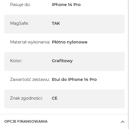
umożliwiają podpięcie / przenoszenie telefonu za
Pasuje do
:
iPhone 14 Pro
pomocą dowolnego paska Peak Design
*MagSafe jest zastrzeżonym znakiem towarowym firmy Apple, Inc.
MagSafe
:
TAK
Materiał wykonania
:
Płótno nylonowe
Etui Loop Case
Kolor
:
Grafitowy
Wysuwana pętla na palce ułatwiająca chwyt
Pętla wysuwana jednym palcem zapewnia
natychmiastowe bezpieczeństwo
Zawartość zestawu
:
Etui do iPhone 14 Pro
Pętla jest magnetycznie utrzymywana w płaskiej /
złożonej pozycji, gdy nie jest używana
Wygodna bezpieczne używanie telefonu podczas
ćwiczeń, fotografowania, oglądania i komunikowania
Znak zgodności
:
CE
się
Wymiary
2,4 mm grubość tylnej ścianki
OPCJE FINANSOWANIA
3,4 mm boczny i górny zderzak z TPU
(termoplastycznego poliuretanu)