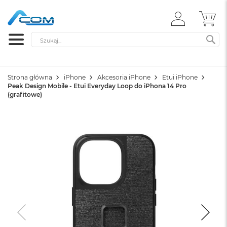
ZALOGUJ
MÓ
SIĘ
Szukaj
SZ
Strona główna
iPhone
Akcesoria iPhone
Etui iPhone
Peak Design Mobile - Etui Everyday Loop do iPhona 14 Pro
(grafitowe)