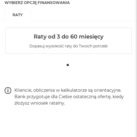
WYBIERZ OPCJĘ FINANSOWANIA
5,6 mm dolny zderzak z TPU
RATY
Waga:
40g (waha się +/- 4g w zależności od modelu telefonu)
Materiały
Raty od 3 do 60 miesięcy
Zewnętrzna powłoka z płótna nylonowego w 100%
pochodzącego z recyklingu, odpornego na warunki
Dopasuj wysokość raty do Twoich potrzeb
atmosferyczne, zatwierdzona przez Bluesign
Ultralekki korpus z poliwęglanu
Gumowy zderzak z TPU
Formowane przyciski z TPU
Wysokotemperaturowe magnesy neodymowe
Wysokowytrzymały ceramiczny pierścień blokujący
(yttria stabilized zirconia – cyrkonia stabilizowana itrem)
Kliencie, obliczenia w kalkulatorze są orientacyjne.
Bank przygotuje dla Ciebie ostateczną ofertę, kiedy
Zawartość pudełka
złożysz wniosek ratalny.
1x Etui Everyday Case Loop