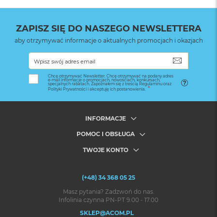
ZAPISZ SIĘ DO NASZEGO NEWSLETTERA
aby otrzymywać informacje o aktualnych promocjach i okazjach
SUBSKRYB
Chcę otrzymywać Newsletter. Chcę otrzymywać na podany adres
e-mail informacje o promocjach, nowościach, konkursach,
specjalnych rabatach. Zapoznałem się z treścią Regulaminu oraz
Polityki Prywatności i akceptuję ich postanowienia.
INFORMACJE
POMOC I OBSŁUGA
TWOJE KONTO
(+48) 34 368 05 25
Masz pytania? Zadzwoń do nas.
Infolinia czynna PN-PT 9.00 - 17.00
SKLEP@ACOM.PL